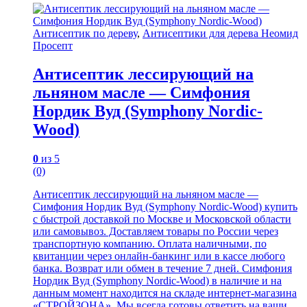
Антисептик по дереву
,
Антисептики для дерева Неомид
Просепт
Антисептик лессирующий на
льняном масле — Симфония
Нордик Вуд (Symphony Nordic-
Wood)
0
из 5
(0)
Антисептик лессирующий на льняном масле —
Симфония Нордик Вуд (Symphony Nordic-Wood) купить
с быстрой доставкой по Москве и Московской области
или самовывоз. Доставляем товары по России через
транспортную компанию. Оплата наличными, по
квитанции через онлайн-банкинг или в кассе любого
банка. Возврат или обмен в течение 7 дней. Симфония
Нордик Вуд (Symphony Nordic-Wood) в наличие и на
данным момент находится на складе интернет-магазина
«СТРОЙЗОНА». Мы всегда готовы ответить на ваши