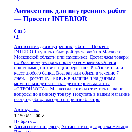
Антисептик для внутренних работ
— Просепт INTERIOR
0
из 5
(0)
Антисептик для внутренних работ — Просепт
INTERIOR купить с быстрой доставкой по Москве и
Московской области или самовывоз. Доставляем товары
по России через транспортную компанию. Оплата
наличными, по квитанции через онлайн-банкинг или в
кассе любого банка. Возврат или обмен в течение 7
дней. Просепт INTERIOR в наличие и на данным
момент находится на складе интернет-магазина
«СТРОЙЗОНА». Мы всегда готовы ответить на ваши
вопросы по данному товару. Покупать в нашем магазине
всегда удобно, выгодно и приятно быстро.
Артикул: n/a
1 150
₽
1 200
₽
Выбрать ...
Антисептик по дереву
,
Антисептики для дерева Неомид
Просепт