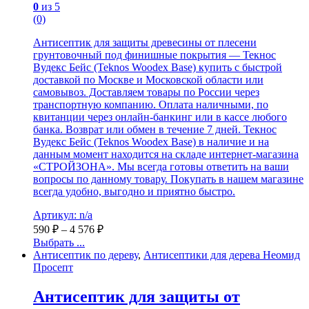
0
из 5
(0)
Антисептик для защиты древесины от плесени
грунтовочный под финишные покрытия — Текнос
Вудекс Бейс (Teknos Woodex Base) купить с быстрой
доставкой по Москве и Московской области или
самовывоз. Доставляем товары по России через
транспортную компанию. Оплата наличными, по
квитанции через онлайн-банкинг или в кассе любого
банка. Возврат или обмен в течение 7 дней. Текнос
Вудекс Бейс (Teknos Woodex Base) в наличие и на
данным момент находится на складе интернет-магазина
«СТРОЙЗОНА». Мы всегда готовы ответить на ваши
вопросы по данному товару. Покупать в нашем магазине
всегда удобно, выгодно и приятно быстро.
Артикул: n/a
590
₽
–
4 576
₽
Выбрать ...
Антисептик по дереву
,
Антисептики для дерева Неомид
Просепт
Антисептик для защиты от