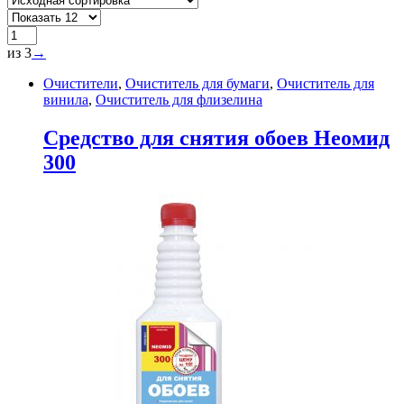
из 3
→
Очистители
,
Очиститель для бумаги
,
Очиститель для
винила
,
Очиститель для флизелина
Cредство для снятия обоев Неомид
300