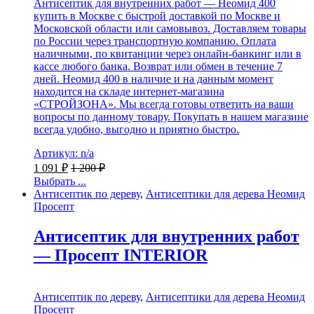
Антисептик для внутренних работ — Неомид 400
купить в Москве с быстрой доставкой по Москве и
Московской области или самовывоз. Доставляем товары
по России через транспортную компанию. Оплата
наличными, по квитанции через онлайн-банкинг или в
кассе любого банка. Возврат или обмен в течение 7
дней. Неомид 400 в наличие и на данным момент
находится на складе интернет-магазина
«СТРОЙЗОНА». Мы всегда готовы ответить на ваши
вопросы по данному товару. Покупать в нашем магазине
всегда удобно, выгодно и приятно быстро.
Артикул: n/a
1 091
₽
1 200
₽
Выбрать ...
Антисептик по дереву
,
Антисептики для дерева Неомид
Просепт
Антисептик для внутренних работ
— Просепт INTERIOR
Антисептик по дереву
,
Антисептики для дерева Неомид
Просепт