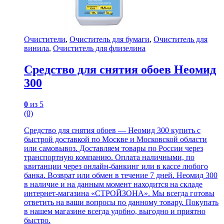
Очистители
,
Очиститель для бумаги
,
Очиститель для
винила
,
Очиститель для флизелина
Cредство для снятия обоев Неомид
300
0
из 5
(0)
Cредство для снятия обоев — Неомид 300 купить с
быстрой доставкой по Москве и Московской области
или самовывоз. Доставляем товары по России через
транспортную компанию. Оплата наличными, по
квитанции через онлайн-банкинг или в кассе любого
банка. Возврат или обмен в течение 7 дней. Неомид 300
в наличие и на данным момент находится на складе
интернет-магазина «СТРОЙЗОНА». Мы всегда готовы
ответить на ваши вопросы по данному товару. Покупать
в нашем магазине всегда удобно, выгодно и приятно
быстро.