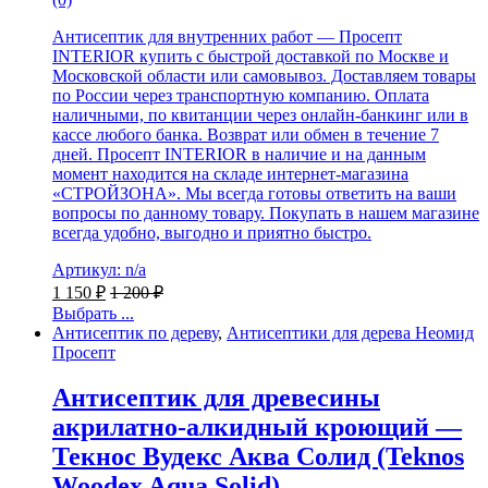
Антисептик для внутренних работ — Просепт
INTERIOR купить с быстрой доставкой по Москве и
Московской области или самовывоз. Доставляем товары
по России через транспортную компанию. Оплата
наличными, по квитанции через онлайн-банкинг или в
кассе любого банка. Возврат или обмен в течение 7
дней. Просепт INTERIOR в наличие и на данным
момент находится на складе интернет-магазина
«СТРОЙЗОНА». Мы всегда готовы ответить на ваши
вопросы по данному товару. Покупать в нашем магазине
всегда удобно, выгодно и приятно быстро.
Артикул: n/a
1 150
₽
1 200
₽
Выбрать ...
Антисептик по дереву
,
Антисептики для дерева Неомид
Просепт
Антисептик для древесины
акрилатно-алкидный кроющий —
Текнос Вудекс Аква Солид (Teknos
Woodex Aqua Solid)