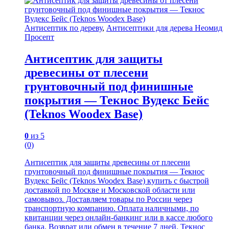
Антисептик по дереву
,
Антисептики для дерева Неомид
Просепт
Антисептик для защиты
древесины от плесени
грунтовочный под финишные
покрытия — Текнос Вудекс Бейс
(Teknos Woodex Base)
0
из 5
(0)
Антисептик для защиты древесины от плесени
грунтовочный под финишные покрытия — Текнос
Вудекс Бейс (Teknos Woodex Base) купить с быстрой
доставкой по Москве и Московской области или
самовывоз. Доставляем товары по России через
транспортную компанию. Оплата наличными, по
квитанции через онлайн-банкинг или в кассе любого
банка. Возврат или обмен в течение 7 дней. Текнос