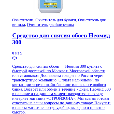
Очистители
,
Очиститель для бумаги
,
Очиститель для
винила
,
Очиститель для флизелина
Cредство для снятия обоев Неомид
300
0
из 5
(0)
Cредство для снятия обоев — Неомид 300 купить с
быстрой доставкой по Москве и Московской области
или самовывоз. Доставляем товары по России через
транспортную компанию. Оплата наличными, по
квитанции через онлайн-банкинг или в кассе любого
банка. Возврат или обмен в течение 7 дней. Неомид 300
в наличие и на данным момент находится на складе
интернет-магазина «СТРОЙЗОНА». Мы всегда готовы
ответить на ваши вопросы по данному товару. Покупать
в нашем магазине всегда удобно, выгодно и приятно
быстро.