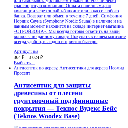
или самовывоз. Доставляем товары по России через
транспортную компанию. Оплата наличными, по
квитанции через онлайн-банкинг или в кассе любого
банка. Возврат или обмен в течение 7 дней. Симфония
Нордик Сауна (Symphony Nordic Sauna) в наличие и на
данным момент находится на складе интернет-магазина
«СТРОЙЗОНА». Мы всегда готовы ответить на ваши
вопросы по данному товару. Покупать в нашем магазине
всегда удобно, выгодно и приятно быстро.
Артикул: n/a
364
₽
–
3 024
₽
Выбрать ...
Антисептик по дереву
,
Антисептики для дерева Неомид
Просепт
Антисептик для защиты
древесины от плесени
грунтовочный под финишные
покрытия — Текнос Вудекс Бейс
(Teknos Woodex Base)