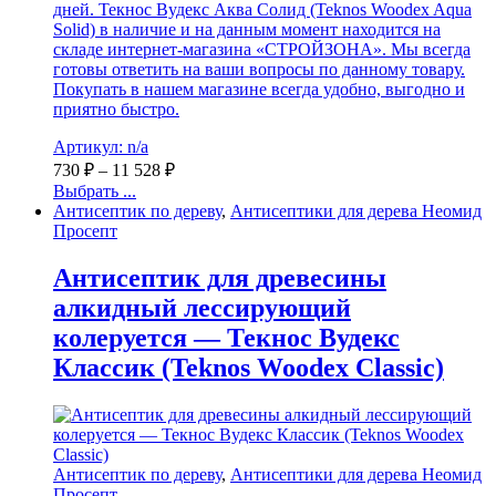
дней. Текнос Вудекс Аква Солид (Teknos Woodex Aqua
Solid) в наличие и на данным момент находится на
складе интернет-магазина «СТРОЙЗОНА». Мы всегда
готовы ответить на ваши вопросы по данному товару.
Покупать в нашем магазине всегда удобно, выгодно и
приятно быстро.
Артикул: n/a
730
₽
–
11 528
₽
Выбрать ...
Антисептик по дереву
,
Антисептики для дерева Неомид
Просепт
Антисептик для древесины
алкидный лессирующий
колеруется — Текнос Вудекс
Классик (Teknos Woodex Classic)
Антисептик по дереву
,
Антисептики для дерева Неомид
Просепт