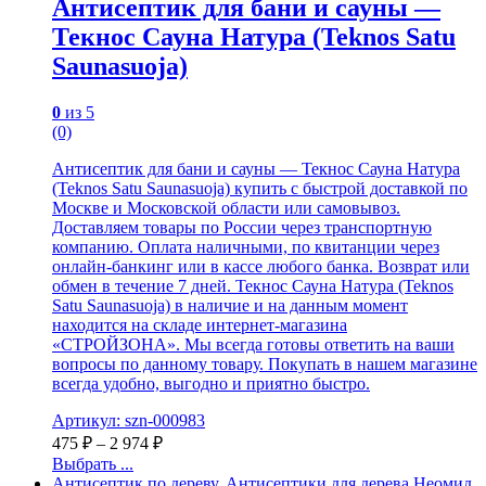
Антисептик для бани и сауны —
Текнос Сауна Натура (Teknos Satu
Saunasuoja)
0
из 5
(0)
Антисептик для бани и сауны — Текнос Сауна Натура
(Teknos Satu Saunasuoja) купить с быстрой доставкой по
Москве и Московской области или самовывоз.
Доставляем товары по России через транспортную
компанию. Оплата наличными, по квитанции через
онлайн-банкинг или в кассе любого банка. Возврат или
обмен в течение 7 дней. Текнос Сауна Натура (Teknos
Satu Saunasuoja) в наличие и на данным момент
находится на складе интернет-магазина
«СТРОЙЗОНА». Мы всегда готовы ответить на ваши
вопросы по данному товару. Покупать в нашем магазине
всегда удобно, выгодно и приятно быстро.
Артикул: szn-000983
475
₽
–
2 974
₽
Выбрать ...
Антисептик по дереву
,
Антисептики для дерева Неомид