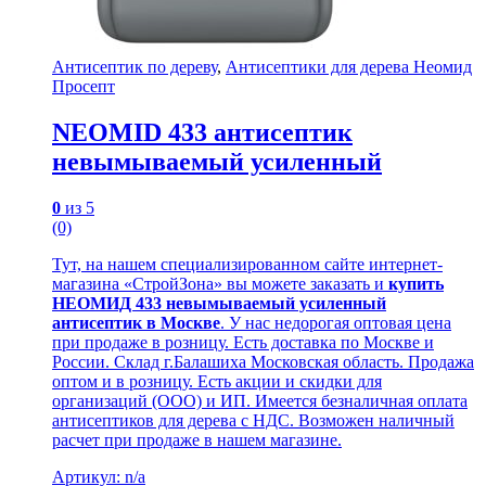
Антисептик по дереву
,
Антисептики для дерева Неомид
Просепт
NEOMID 433 антисептик
невымываемый усиленный
0
из 5
(0)
Тут, на нашем специализированном сайте интернет-
магазина «СтройЗона» вы можете заказать и
купить
НЕОМИД 433 невымываемый усиленный
антисептик в Москве
. У нас недорогая оптовая цена
при продаже в розницу. Есть доставка по Москве и
России. Склад г.Балашиха Московская область. Продажа
оптом и в розницу. Есть акции и скидки для
организаций (ООО) и ИП. Имеется безналичная оплата
антисептиков для дерева с НДС. Возможен наличный
расчет при продаже в нашем магазине.
Артикул: n/a