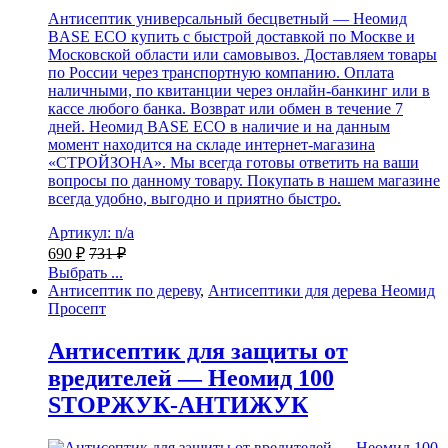
Антисептик универсальный бесцветный — Неомид
BASE ECO купить с быстрой доставкой по Москве и
Московской области или самовывоз. Доставляем товары
по России через транспортную компанию. Оплата
наличными, по квитанции через онлайн-банкинг или в
кассе любого банка. Возврат или обмен в течение 7
дней. Неомид BASE ECO в наличие и на данным
момент находится на складе интернет-магазина
«СТРОЙЗОНА». Мы всегда готовы ответить на ваши
вопросы по данному товару. Покупать в нашем магазине
всегда удобно, выгодно и приятно быстро.
Артикул: n/a
690
₽
731
₽
Выбрать ...
Антисептик по дереву
,
Антисептики для дерева Неомид
Просепт
Антисептик для защиты от
вредителей — Неомид 100
STOPЖУК-АНТИЖУК