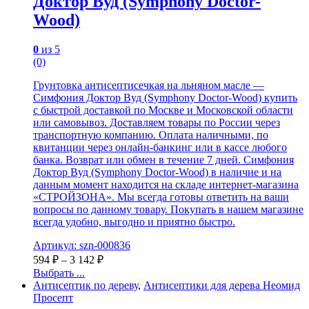
Доктор Вуд (Symphony Doctor-
Wood)
0
из 5
(0)
Грунтовка антисептисечкая на льняном масле —
Симфония Доктор Вуд (Symphony Doctor-Wood) купить
с быстрой доставкой по Москве и Московской области
или самовывоз. Доставляем товары по России через
транспортную компанию. Оплата наличными, по
квитанции через онлайн-банкинг или в кассе любого
банка. Возврат или обмен в течение 7 дней. Симфония
Доктор Вуд (Symphony Doctor-Wood) в наличие и на
данным момент находится на складе интернет-магазина
«СТРОЙЗОНА». Мы всегда готовы ответить на ваши
вопросы по данному товару. Покупать в нашем магазине
всегда удобно, выгодно и приятно быстро.
Артикул: szn-000836
594
₽
–
3 142
₽
Выбрать ...
Антисептик по дереву
,
Антисептики для дерева Неомид
Просепт