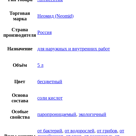
Торговая
Неомид (Neomid)
марка
Страна
Россия
производителя
Назначение
для наружных и внутренних работ
Объём
5 л
Цвет
бесцветный
Основа
соли кислот
состава
Особые
паропроницаемый
,
экологичный
свойства
от бактерий
,
от водорослей
,
от грибов
,
от