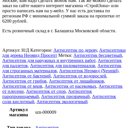
Москве, вам надо сделать звонок нам. Так же можно сделать
заказ на сайте нашего интернет магазина «СтройЗона» или
просто написать нам на у-мейл. У нас есть доставка по
регионам РФ с минимальной суммой заказа на пропитки от
6200 рублей.
Есть розничный склад в г. Балашиха Московской области.
Артикул:
Н/Д
Категории:
Антисептик по дереву
,
Антисептики
для дерева Неомид Просепт
Метки:
Антисептик бесцветный
,
Антисептик для наружных и внутренних работ
,
Антисептик
для паллетов
,
Антисептик для пиломатериалов
,
Антисептик
для строганных материалов
,
Антисептик Неомид (Neomid)
,
Антисептик от бактерий
,
Антисептик от водорослей
,
Антисептик от грибов
,
Антисептик от лишайников
,
Антисептик от мхов
,
Антисептик от насекомых
,
Антисептик
от плесени
,
Антисептик от спор
,
Антисептик
паропроницаемый
,
Антисептик прозрачный
,
Антисептик
соли кислотный
,
Антисептик экологичный
Артикул
szn-000009
магазина
Тип товара
Антисептик