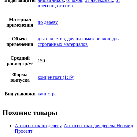
Виды защиты
лишайников
,
от мхов
,
от насекомых
,
от
плесени
,
от спор
Материал
по дереву
применения
Объект
для паллетов
,
для пиломатериалов
,
для
применения
строганных материалов
Средний
150
расход гр/м²
Форма
концентрат (1:19)
выпуска
Вид упаковки
канистра
Похожие товары
Антисептик по дереву
,
Антисептики для дерева Неомид
Просепт