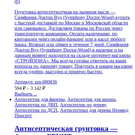
(0)
Грунтовка антисептисечкая на льняном масле —
Симфония Доктор Вуд (Symphony Doctor-Wood) купить
с быстрой доставкой по Москве и Московской области
или самовывоз. Доставляем товары по России через
транспортную компанию. Оплата наличными, по
квитанции через онлайн-банкинг или в кассе любого
банка. Возврат или обмен в течение 7 дней. Симфония
Доктор Вуд (Symphony Doctor-Wood) в наличие и на
данным момент находится на складе интернет-магазина
«СТРОЙЗОНА». Мы всегда готовы ответить на ваши
вопросы по данному товару. Покупать в нашем магазине
всегда удобно, выгодно и приятно быстро.
Артикул: szn-000836
594
₽
–
3 142
₽
Выбрать ...
Антисептик для фанеры
,
Антисептик для шпона
,
Антисептик по ДВП
,
Антисептик по дереву
,
Антисептик по ДСП
,
Антисептики для дерева Неомид
Просепт
Антисептическая грунтовка —