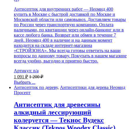
Антисептик для внутренних работ — Неомид 400
купить в Москве с быстрой доставкой по Москве и
Московской области или самовывоз. Доставляем товары
по России через транспортную компанию. Оплата
наличными, по квитанции через онлайн-банкинг или в
кассе любого банка. Возврат или обмен в течение 7
дней. Неомид 400 в наличие и на данным момент
находится на складе интернет-магазина
«СТРОЙЗОНА». Мы всегда готовы ответить на ваши
вопросы по данному товару. Покупать в нашем магазине
всегда удобно, выгодно и приятно быстро.
Артикул: n/a
1 091
₽
1 200
₽
Выбрать ...
Антисептик по дереву
,
Антисептики для дерева Неомид
Просепт
Антисептик для древесины
алкидный лессирующий
колеруется — Текнос Вудекс
Классик (Teknos Woodex Classic)