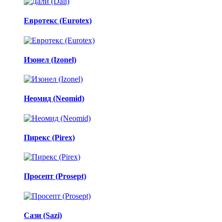
Евротекс (Eurotex)
Изонел (Izonel)
Неомид (Neomid)
Пирекс (Pirex)
Просепт (Prosept)
Сази (Sazi)