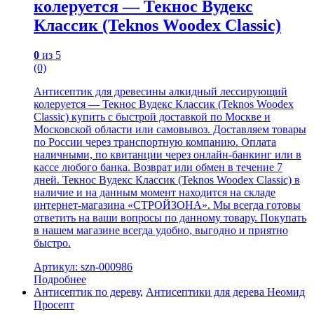
колеруется — Текнос Вудекс
Классик (Teknos Woodex Classic)
0
из 5
(0)
Антисептик для древесины алкидный лессирующий
колеруется — Текнос Вудекс Классик (Teknos Woodex
Classic) купить с быстрой доставкой по Москве и
Московской области или самовывоз. Доставляем товары
по России через транспортную компанию. Оплата
наличными, по квитанции через онлайн-банкинг или в
кассе любого банка. Возврат или обмен в течение 7
дней. Текнос Вудекс Классик (Teknos Woodex Classic) в
наличие и на данным момент находится на складе
интернет-магазина «СТРОЙЗОНА». Мы всегда готовы
ответить на ваши вопросы по данному товару. Покупать
в нашем магазине всегда удобно, выгодно и приятно
быстро.
Артикул: szn-000986
Подробнее
Антисептик по дереву
,
Антисептики для дерева Неомид
Просепт