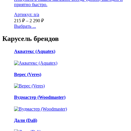
приятно быстро.
Артикул: n/a
215
₽
–
2 290
₽
Выбрать ...
Карусель брендов
Акватекс (Aquatex)
Верес (Veres)
Вудмастер (Woodmaster)
Дали (Dali)