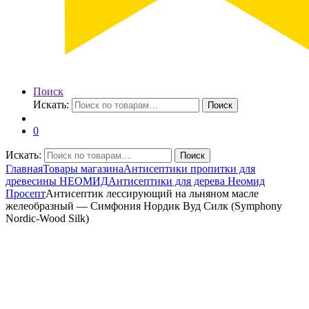
Поиск
Искать:
Поиск
0
Искать:
Поиск
Главная
Товары магазина
Антисептики пропитки для
древесины НЕОМИД
Антисептики для дерева Неомид
Просепт
Антисептик лессирующий на льняном масле
желеобразный — Симфония Нордик Вуд Силк (Symphony
Nordic-Wood Silk)