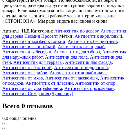
с характеристиками товара. По необходимости, выберите
цвет, объём, размеры и другие доступные варианты покупки
товара. Если вам нужна консультация по товару от опытного
специалиста, звоните в рабочие часы интернет-магазина
«СТРОЙЗОНА». Мы ради видеть вас, снова и снова.
Артикул:
Н/Д
Категории:
Антисептик по дереву
,
Антисептики
для дерева Неомид Просепт
Метки:
Антисептик акриловый
,
Антисептик атмосферостойкий
,
Антисептик бесцветный
,
Антисептик влагостойкий
,
Антисептик глянцевый
,
Антисептик для беседки
,
Антисептик для забора
,
Антисептик
для наружных работ
,
Антисептик для пола
,
Антисептик для
стен
,
Антисептик для террасы
,
Антисептик для фасада
,
Антисептик от бактерий
,
Антисептик от водорослей
,
Антисептик от грибов
,
Антисептик от лишайников
,
Антисептик от мхов
,
Антисептик от насекомых
,
Антисептик
от осадков
,
Антисептик от плесени
,
Антисептик от спор
,
Антисептик от ультрафиолета
,
Антисептик прозрачный
,
Антисептик Симфония (Symphony)
Всего 0 отзывов
0.0
общая оценка
0
0