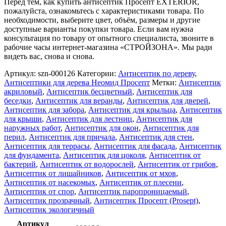
Перед тем, как купить антисептик Просепт EXTERIOR,
пожалуйста, ознакомьтесь с характеристиками товара. По
необходимости, выберите цвет, объём, размеры и другие
доступные варианты покупки товара. Если вам нужна
консультация по товару от опытного специалиста, звоните в
рабочие часы интернет-магазина «СТРОЙЗОНА». Мы ради
видеть вас, снова и снова.
Артикул:
szn-000126
Категории:
Антисептик по дереву
,
Антисептики для дерева Неомид Просепт
Метки:
Антисептик
акриловый
,
Антисептик бесцветный
,
Антисептик для
беседки
,
Антисептик для веранды
,
Антисептик для дверей
,
Антисептик для забора
,
Антисептик для крыльца
,
Антисептик
для крыши
,
Антисептик для лестниц
,
Антисептик для
наружных работ
,
Антисептик для окон
,
Антисептик для
перил
,
Антисептик для причала
,
Антисептик для стен
,
Антисептик для террасы
,
Антисептик для фасада
,
Антисептик
для фундамента
,
Антисептик для цоколя
,
Антисептик от
бактерий
,
Антисептик от водорослей
,
Антисептик от грибов
,
Антисептик от лишайников
,
Антисептик от мхов
,
Антисептик от насекомых
,
Антисептик от плесени
,
Антисептик от спор
,
Антисептик паропроницаемый
,
Антисептик прозрачный
,
Антисептик Просепт (Prosept)
,
Антисептик экологичный
Артикул