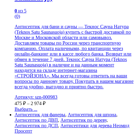
0
из 5
(0)
Антисептик для бани и сауны — Текнос Сауна Натура
(Teknos Satu Saunasuoja) купить с быстрой доставкой по
Москве и Московской области или самовывоз.
Доставляем товары по России через транспортную
компанию. Оплата наличными, по квитанции через
онлайн-банкинг или в кассе любого банка. Возврат или
обмен в течение 7 дней. Текнос Сауна Натура (Teknos
Satu Saunasuoja) в наличие и на данным момент
находится на складе интернет-магазина
«СТРОЙЗОНА». Мы всегда готовы ответить на ваши
вопросы по данному товару. Покупать в нашем магазине
всегда удобно, выгодно и приятно быстро.
Артикул: szn-000983
475
₽
–
2 974
₽
Выбрать ...
Антисептик для фанеры
,
Антисептик для шпона
,
Антисептик по ДВП
,
Антисептик по дереву
,
Антисептик по ДСП
,
Антисептики для дерева Неомид
Просепт