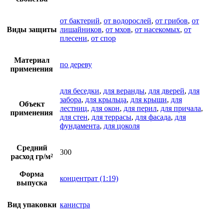
от бактерий
,
от водорослей
,
от грибов
,
от
Виды защиты
лишайников
,
от мхов
,
от насекомых
,
от
плесени
,
от спор
Материал
по дереву
применения
для беседки
,
для веранды
,
для дверей
,
для
забора
,
для крыльца
,
для крыши
,
для
Объект
лестниц
,
для окон
,
для перил
,
для причала
,
применения
для стен
,
для террасы
,
для фасада
,
для
фундамента
,
для цоколя
Средний
300
расход гр/м²
Форма
концентрат (1:19)
выпуска
Вид упаковки
канистра