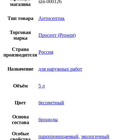
szn-000126
магазина
Тип товара
Антисептик
Торговая
Просепт (Prosept)
марка
Страна
Россия
производителя
Назначение
для наружных работ
Объём
5 л
Цвет
бесцветный
Основа
биоциды
состава
Особые
паропроницаемый
,
экологичный
свойства