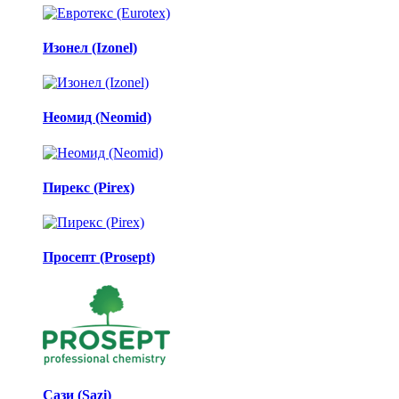
Изонел (Izonel)
Неомид (Neomid)
Пирекс (Pirex)
Просепт (Prosept)
Сази (Sazi)