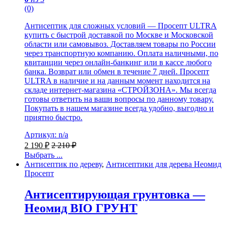
(0)
Антисептик для сложных условий — Просепт ULTRA
купить с быстрой доставкой по Москве и Московской
области или самовывоз. Доставляем товары по России
через транспортную компанию. Оплата наличными, по
квитанции через онлайн-банкинг или в кассе любого
банка. Возврат или обмен в течение 7 дней. Просепт
ULTRA в наличие и на данным момент находится на
складе интернет-магазина «СТРОЙЗОНА». Мы всегда
готовы ответить на ваши вопросы по данному товару.
Покупать в нашем магазине всегда удобно, выгодно и
приятно быстро.
Артикул: n/a
2 190
₽
2 210
₽
Выбрать ...
Антисептик по дереву
,
Антисептики для дерева Неомид
Просепт
Антисептирующая грунтовка —
Неомид BIO ГРУНТ