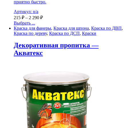
приятно быстро.
Артикул: n/a
215
₽
–
2 290
₽
Выбрать ...
Краска для фанеры
,
Краска для шпона
,
Краска по ДВП
,
Краска по дереву
,
Краска по ДСП
,
Краски
Декоративная пропитка —
Акватекс