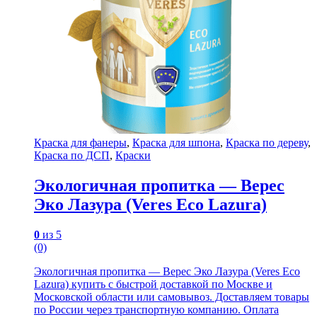
Краска для фанеры
,
Краска для шпона
,
Краска по дереву
,
Краска по ДСП
,
Краски
Экологичная пропитка — Верес
Эко Лазура (Veres Eco Lazura)
0
из 5
(0)
Экологичная пропитка — Верес Эко Лазура (Veres Eco
Lazura) купить с быстрой доставкой по Москве и
Московской области или самовывоз. Доставляем товары
по России через транспортную компанию. Оплата