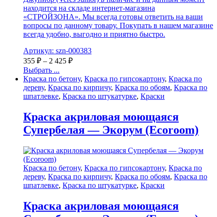
находится на складе интернет-магазина
«СТРОЙЗОНА». Мы всегда готовы ответить на ваши
вопросы по данному товару. Покупать в нашем магазине
всегда удобно, выгодно и приятно быстро.
Артикул: szn-000383
355
₽
–
2 425
₽
Выбрать ...
Краска по бетону
,
Краска по гипсокартону
,
Краска по
дереву
,
Краска по кирпичу
,
Краска по обоям
,
Краска по
шпатлевке
,
Краска по штукатурке
,
Краски
Краска акриловая моющаяся
Супербелая — Экорум (Ecoroom)
Краска по бетону
,
Краска по гипсокартону
,
Краска по
дереву
,
Краска по кирпичу
,
Краска по обоям
,
Краска по
шпатлевке
,
Краска по штукатурке
,
Краски
Краска акриловая моющаяся