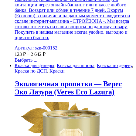
квитанции через онлайн-банкинг или в кассе любого
банка. Возврат или обмен в течение 7 дней. Экорум
(Ecoroom) в наличие и на данным момент находится на
складе интернет-магазина «СТРОЙЗОНА». Мы всегда
готовы ответить на ваши вопросы по данному товару.
Покупать в нашем магазине всегда удобно, выгодно и
приятно быстро.
Артикул: szn-000152
123
₽
–
2 642
₽
Выбрать ...
Краска для фанеры
,
Краска для шпона
,
Краска по дереву
,
Краска по ДСП
,
Краски
Экологичная пропитка — Верес
Эко Лазура (Veres Eco Lazura)