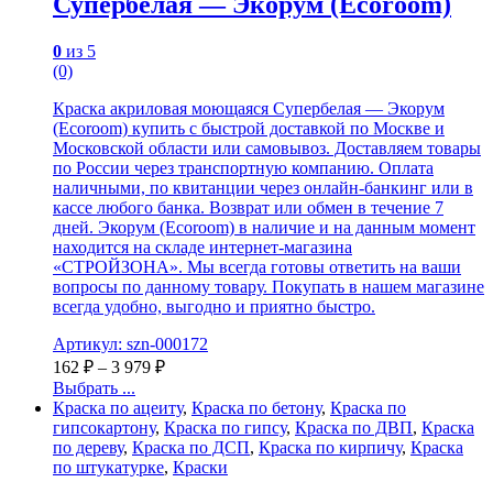
Супербелая — Экорум (Ecoroom)
0
из 5
(0)
Краска акриловая моющаяся Супербелая — Экорум
(Ecoroom) купить с быстрой доставкой по Москве и
Московской области или самовывоз. Доставляем товары
по России через транспортную компанию. Оплата
наличными, по квитанции через онлайн-банкинг или в
кассе любого банка. Возврат или обмен в течение 7
дней. Экорум (Ecoroom) в наличие и на данным момент
находится на складе интернет-магазина
«СТРОЙЗОНА». Мы всегда готовы ответить на ваши
вопросы по данному товару. Покупать в нашем магазине
всегда удобно, выгодно и приятно быстро.
Артикул: szn-000172
162
₽
–
3 979
₽
Выбрать ...
Краска по ацеиту
,
Краска по бетону
,
Краска по
гипсокартону
,
Краска по гипсу
,
Краска по ДВП
,
Краска
по дереву
,
Краска по ДСП
,
Краска по кирпичу
,
Краска
по штукатурке
,
Краски