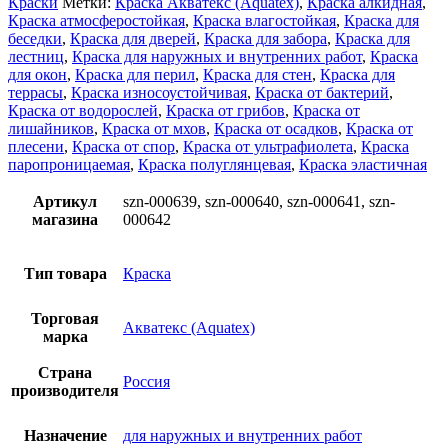
Краски
Метки:
Краска Акватекс (Aquatex)
,
Краска алкидная
,
Краска атмосферостойкая
,
Краска влагостойкая
,
Краска для
беседки
,
Краска для дверей
,
Краска для забора
,
Краска для
лестниц
,
Краска для наружных и внутренних работ
,
Краска
для окон
,
Краска для перил
,
Краска для стен
,
Краска для
террасы
,
Краска износоустойчивая
,
Краска от бактерий
,
Краска от водорослей
,
Краска от грибов
,
Краска от
лишайников
,
Краска от мхов
,
Краска от осадков
,
Краска от
плесени
,
Краска от спор
,
Краска от ультрафиолета
,
Краска
паропроницаемая
,
Краска полуглянцевая
,
Краска эластичная
Артикул
szn-000639, szn-000640, szn-000641, szn-
магазина
000642
Тип товара
Краска
Торговая
Акватекс (Aquatex)
марка
Страна
Россия
производителя
Назначение
для наружных и внутренних работ