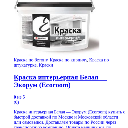
Краска по бетону
,
Краска по кирпичу
,
Краска по
штукатурке
,
Краски
Краска интерьерная Белая —
Экорум (Ecoroom)
0
из 5
(0)
Краска интерьерная Белая — Экорум (Ecoroom) купить с
быстрой доставкой по Москве и Московской области
или самовывоз. Доставляем товары по России через
транспортную компанию. Оплата наличными, по