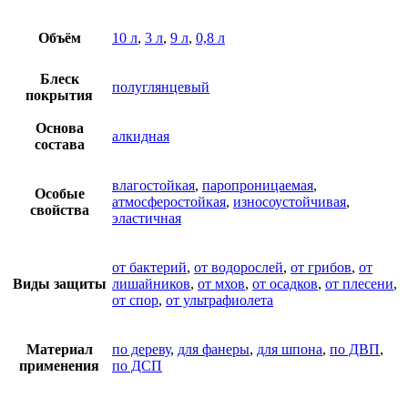
Объём
10 л
,
3 л
,
9 л
,
0,8 л
Блеск
полуглянцевый
покрытия
Основа
алкидная
состава
влагостойкая
,
паропроницаемая
,
Особые
атмосферостойкая
,
износоустойчивая
,
свойства
эластичная
от бактерий
,
от водорослей
,
от грибов
,
от
Виды защиты
лишайников
,
от мхов
,
от осадков
,
от плесени
,
от спор
,
от ультрафиолета
Материал
по дереву
,
для фанеры
,
для шпона
,
по ДВП
,
применения
по ДСП