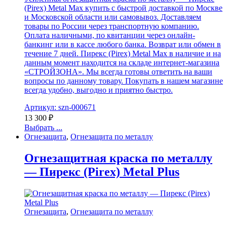
(Pirex) Metal Max купить с быстрой доставкой по Москве
и Московской области или самовывоз. Доставляем
товары по России через транспортную компанию.
Оплата наличными, по квитанции через онлайн-
банкинг или в кассе любого банка. Возврат или обмен в
течение 7 дней. Пирекс (Pirex) Metal Max в наличие и на
данным момент находится на складе интернет-магазина
«СТРОЙЗОНА». Мы всегда готовы ответить на ваши
вопросы по данному товару. Покупать в нашем магазине
всегда удобно, выгодно и приятно быстро.
Артикул: szn-000671
13 300
₽
Выбрать ...
Огнезащита
,
Огнезащита по металлу
Огнезащитная краска по металлу
— Пирекс (Pirex) Metal Plus
Огнезащита
,
Огнезащита по металлу