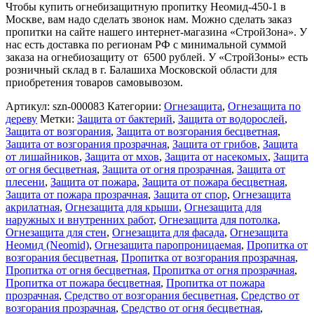
Чтобы купить огнебизащитную пропитку Неомид-450-1 в
Москве, вам надо сделать звонок нам. Можно сделать заказ
пропитки на сайте нашего интернет-магазина «СтройЗона». У
нас есть доставка по регионам РФ с минимальной суммой
заказа на огнебиозащиту от 6500 рублей. У «СтройЗоны» есть
розничный склад в г. Балашиха Московской области для
приобретения товаров самовывозом.
Артикул:
szn-000083
Категории:
Огнезащита
,
Огнезащита по
дереву
Метки:
Защита от бактерий
,
Защита от водорослей
,
Защита от возгорания
,
Защита от возгорания бесцветная
,
Защита от возгорания прозрачная
,
Защита от грибов
,
Защита
от лишайников
,
Защита от мхов
,
Защита от насекомых
,
Защита
от огня бесцветная
,
Защита от огня прозрачная
,
Защита от
плесени
,
Защита от пожара
,
Защита от пожара бесцветная
,
Защита от пожара прозрачная
,
Защита от спор
,
Огнезащита
акрилатная
,
Огнезащита для крыши
,
Огнезащита для
наружных и внутренних работ
,
Огнезащита для потолка
,
Огнезащита для стен
,
Огнезащита для фасада
,
Огнезащита
Неомид (Neomid)
,
Огнезащита паропроницаемая
,
Пропитка от
возгорания бесцветная
,
Пропитка от возгорания прозрачная
,
Пропитка от огня бесцветная
,
Пропитка от огня прозрачная
,
Пропитка от пожара бесцветная
,
Пропитка от пожара
прозрачная
,
Средство от возгорания бесцветная
,
Средство от
возгорания прозрачная
,
Средство от огня бесцветная
,