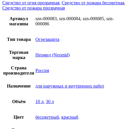
Средство от огня прозрачная
,
Средство от пожара бесцветная
,
Средство от пожара прозрачная
Артикул
szn-000083, szn-000084, szn-000085, szn-
магазина
000086
Тип товара
Огнезащита
Торговая
Неомид (Neomid)
марка
Страна
Россия
производителя
Назначение
для наружных и внутренних работ
Объём
10 л
,
30 л
Цвет
бесцветный
,
красный