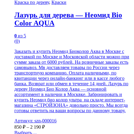
Краска по дереву
,
Краски
Лазурь для дерева — Неомид Bio
Color AQUA
0
из 5
(0)
Заказать и купить Неомид Биоколор Аква в Москве с
доставкой по Москве и Московской области можно при
сумме заказа от 6000 рублей. На розничные заказы есть
самовывоз. Мв доставляем товары по России через
транспортную компанию. Оплата наличными, по
квитанции через онлайн-банкинг или в кассе любого
банка. Возврат или обмен в течение 14 дней. Лазурь по
дереву Неомид Био Колор Аква — основной
ассортимент в наличии в Москвке. Забронировать и
купить Неомид био колор ультра на складе интернет-
магазина «СТРОЙЗОНА» довольно просто. Мы всегда
готовы ответить на ваши вопросы по данному товару.
Артикул: szn-000016
850
₽
–
2 190
₽
Выбрать ...