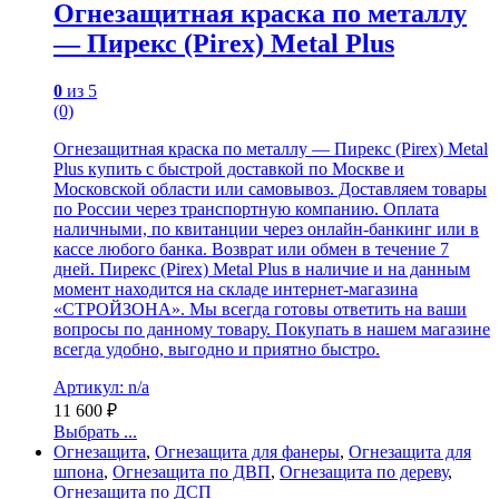
Огнезащитная краска по металлу
— Пирекс (Pirex) Metal Plus
0
из 5
(0)
Огнезащитная краска по металлу — Пирекс (Pirex) Metal
Plus купить с быстрой доставкой по Москве и
Московской области или самовывоз. Доставляем товары
по России через транспортную компанию. Оплата
наличными, по квитанции через онлайн-банкинг или в
кассе любого банка. Возврат или обмен в течение 7
дней. Пирекс (Pirex) Metal Plus в наличие и на данным
момент находится на складе интернет-магазина
«СТРОЙЗОНА». Мы всегда готовы ответить на ваши
вопросы по данному товару. Покупать в нашем магазине
всегда удобно, выгодно и приятно быстро.
Артикул: n/a
11 600
₽
Выбрать ...
Огнезащита
,
Огнезащита для фанеры
,
Огнезащита для
шпона
,
Огнезащита по ДВП
,
Огнезащита по дереву
,
Огнезащита по ДСП