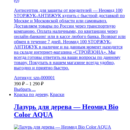
(0)
Антисептик для защиты от вредителей — Неомид 100
STOPЖУК-АНТИЖУК купить с быстрой доставкой по
Москве и Московской области или самовывоз.
Доставляем товары по России через транспортную
компанию. Оплата наличными, по квитанции через
онлайн-банкинг или в кассе любого банка. Возврат или
обмен в течение 7 дней. Неомид 100 STOPЖУК-
АНТИЖУК в наличие и на данным момент находится
на складе интернет-магазина «СТРОЙЗОНА». Мы
всегда готовы ответить на ваши вопросы по данному
товару. Покупать в нашем магазине всегда удобно,
выгодно и приятно быстро.
Артикул: szn-000001
390
₽
–
1 290
₽
Выбрать ...
Краска по дереву
,
Краски
Лазурь для дерева — Неомид Bio
Color AQUA