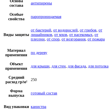
Основа
антипирены
состава
Особые
паропроницаемая
свойства
от бактерий
,
от водорослей
,
от грибов
,
от
Виды защиты
лишайников
,
от мхов
,
от насекомых
,
от
плесени
,
от спор
,
от возгорания
,
от пожара
Материал
по дереву
применения
Объект
для крыши
,
для стен
,
для фасада
,
для потолка
применения
Средний
250
расход гр/м²
Форма
готовый состав
выпуска
Вид упаковки
канистра