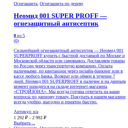
Огнезащита
,
Огнезащита по дереву
Неомид 001 SUPER PROFF —
огнезащитный антисептик
0
из 5
(0)
Сильнейший огнезащитный антисептик — Неомид 001
SUPERPROFF купить с быстрой доставкой по Москве и
Московской области или самовывоз. Доставляем товары
по России через транспортную компанию. Оплата
наличными, по квитанции через онлайн-банкинг или в
кассе любого банка. Возврат или обмен в течение 7
дней. Неомид 001 SUPERPROFF в наличие и на данным
момент находится на складе интернет-магазина
«СТРОЙЗОНА». Мы всегда готовы ответить на ваши
вопросы по данному товару. Покупать в нашем магазине
всегда удобно, выгодно и приятно быстро.
Артикул: n/a
1 292
₽
–
2 992
₽
Выбрать ...