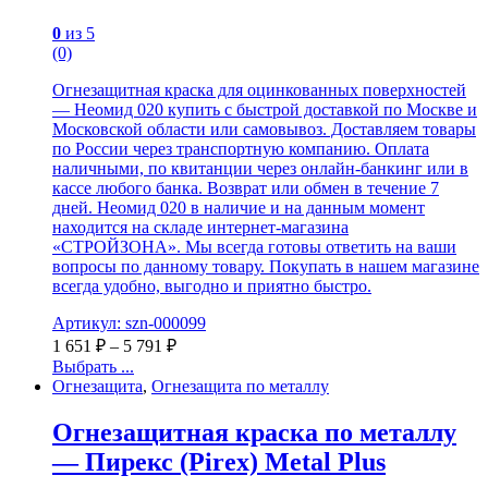
0
из 5
(0)
Огнезащитная краска для оцинкованных поверхностей
— Неомид 020 купить с быстрой доставкой по Москве и
Московской области или самовывоз. Доставляем товары
по России через транспортную компанию. Оплата
наличными, по квитанции через онлайн-банкинг или в
кассе любого банка. Возврат или обмен в течение 7
дней. Неомид 020 в наличие и на данным момент
находится на складе интернет-магазина
«СТРОЙЗОНА». Мы всегда готовы ответить на ваши
вопросы по данному товару. Покупать в нашем магазине
всегда удобно, выгодно и приятно быстро.
Артикул: szn-000099
1 651
₽
–
5 791
₽
Выбрать ...
Огнезащита
,
Огнезащита по металлу
Огнезащитная краска по металлу
— Пирекс (Pirex) Metal Plus