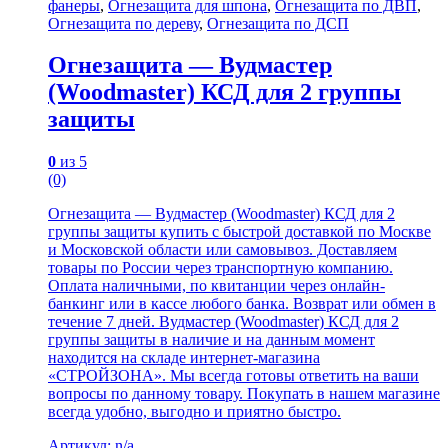
фанеры
,
Огнезащита для шпона
,
Огнезащита по ДВП
,
Огнезащита по дереву
,
Огнезащита по ДСП
Огнезащита — Вудмастер
(Woodmaster) КСД для 2 группы
защиты
0
из 5
(0)
Огнезащита — Вудмастер (Woodmaster) КСД для 2
группы защиты купить с быстрой доставкой по Москве
и Московской области или самовывоз. Доставляем
товары по России через транспортную компанию.
Оплата наличными, по квитанции через онлайн-
банкинг или в кассе любого банка. Возврат или обмен в
течение 7 дней. Вудмастер (Woodmaster) КСД для 2
группы защиты в наличие и на данным момент
находится на складе интернет-магазина
«СТРОЙЗОНА». Мы всегда готовы ответить на ваши
вопросы по данному товару. Покупать в нашем магазине
всегда удобно, выгодно и приятно быстро.
Артикул: n/a