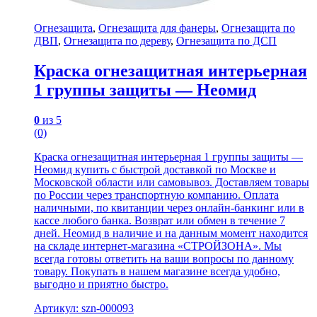
Огнезащита
,
Огнезащита для фанеры
,
Огнезащита по
ДВП
,
Огнезащита по дереву
,
Огнезащита по ДСП
Краска огнезащитная интерьерная
1 группы защиты — Неомид
0
из 5
(0)
Краска огнезащитная интерьерная 1 группы защиты —
Неомид купить с быстрой доставкой по Москве и
Московской области или самовывоз. Доставляем товары
по России через транспортную компанию. Оплата
наличными, по квитанции через онлайн-банкинг или в
кассе любого банка. Возврат или обмен в течение 7
дней. Неомид в наличие и на данным момент находится
на складе интернет-магазина «СТРОЙЗОНА». Мы
всегда готовы ответить на ваши вопросы по данному
товару. Покупать в нашем магазине всегда удобно,
выгодно и приятно быстро.
Артикул: szn-000093