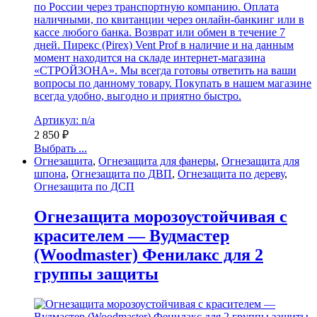
по России через транспортную компанию. Оплата
наличными, по квитанции через онлайн-банкинг или в
кассе любого банка. Возврат или обмен в течение 7
дней. Пирекс (Pirex) Vent Prof в наличие и на данным
момент находится на складе интернет-магазина
«СТРОЙЗОНА». Мы всегда готовы ответить на ваши
вопросы по данному товару. Покупать в нашем магазине
всегда удобно, выгодно и приятно быстро.
Артикул: n/a
2 850
₽
Выбрать ...
Огнезащита
,
Огнезащита для фанеры
,
Огнезащита для
шпона
,
Огнезащита по ДВП
,
Огнезащита по дереву
,
Огнезащита по ДСП
Огнезащита морозоустойчивая с
красителем — Вудмастер
(Woodmaster) Фенилакс для 2
группы защиты