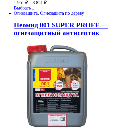
1 951
₽
–
3 851
₽
Выбрать ...
Огнезащита
,
Огнезащита по дереву
Неомид 001 SUPER PROFF —
огнезащитный антисептик