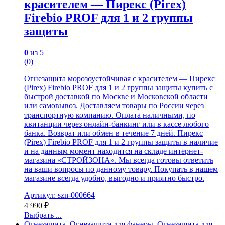
красителем — Пирекс (Pirex)
Firebio PROF для 1 и 2 группы
защиты
0
из 5
(0)
Огнезащита морозоустойчивая с красителем — Пирекс
(Pirex) Firebio PROF для 1 и 2 группы защиты купить с
быстрой доставкой по Москве и Московской области
или самовывоз. Доставляем товары по России через
транспортную компанию. Оплата наличными, по
квитанции через онлайн-банкинг или в кассе любого
банка. Возврат или обмен в течение 7 дней. Пирекс
(Pirex) Firebio PROF для 1 и 2 группы защиты в наличие
и на данным момент находится на складе интернет-
магазина «СТРОЙЗОНА». Мы всегда готовы ответить
на ваши вопросы по данному товару. Покупать в нашем
магазине всегда удобно, выгодно и приятно быстро.
Артикул: szn-000664
4 990
₽
Выбрать ...
Огнезащита
,
Огнезащита для фанеры
,
Огнезащита для