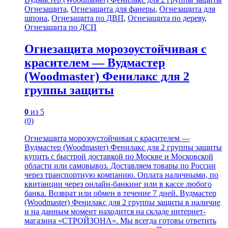
Огнезащита
,
Огнезащита для фанеры
,
Огнезащита для
шпона
,
Огнезащита по ДВП
,
Огнезащита по дереву
,
Огнезащита по ДСП
Огнезащита морозоустойчивая с
красителем — Вудмастер
(Woodmaster) Фенилакс для 2
группы защиты
0
из 5
(0)
Огнезащита морозоустойчивая с красителем —
Вудмастер (Woodmaster) Фенилакс для 2 группы защиты
купить с быстрой доставкой по Москве и Московской
области или самовывоз. Доставляем товары по России
через транспортную компанию. Оплата наличными, по
квитанции через онлайн-банкинг или в кассе любого
банка. Возврат или обмен в течение 7 дней. Вудмастер
(Woodmaster) Фенилакс для 2 группы защиты в наличие
и на данным момент находится на складе интернет-
магазина «СТРОЙЗОНА». Мы всегда готовы ответить