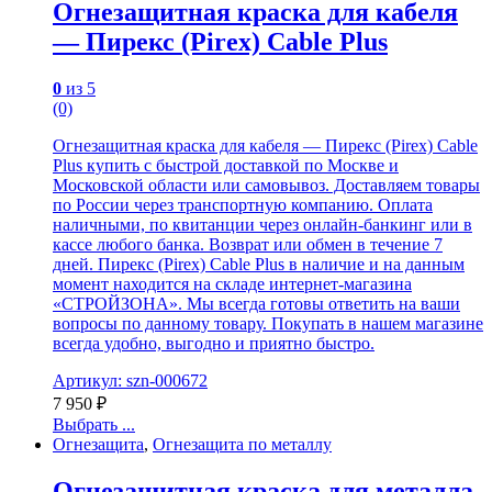
Огнезащитная краска для кабеля
— Пирекс (Pirex) Cable Plus
0
из 5
(0)
Огнезащитная краска для кабеля — Пирекс (Pirex) Cable
Plus купить с быстрой доставкой по Москве и
Московской области или самовывоз. Доставляем товары
по России через транспортную компанию. Оплата
наличными, по квитанции через онлайн-банкинг или в
кассе любого банка. Возврат или обмен в течение 7
дней. Пирекс (Pirex) Cable Plus в наличие и на данным
момент находится на складе интернет-магазина
«СТРОЙЗОНА». Мы всегда готовы ответить на ваши
вопросы по данному товару. Покупать в нашем магазине
всегда удобно, выгодно и приятно быстро.
Артикул: szn-000672
7 950
₽
Выбрать ...
Огнезащита
,
Огнезащита по металлу
Огнезащитная краска для металла