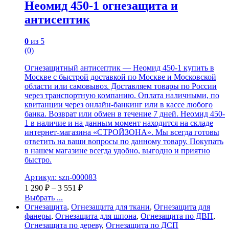
Неомид 450-1 огнезащита и
антисептик
0
из 5
(0)
Огнезащитный антисептик — Неомид 450-1 купить в
Москве с быстрой доставкой по Москве и Московской
области или самовывоз. Доставляем товары по России
через транспортную компанию. Оплата наличными, по
квитанции через онлайн-банкинг или в кассе любого
банка. Возврат или обмен в течение 7 дней. Неомид 450-
1 в наличие и на данным момент находится на складе
интернет-магазина «СТРОЙЗОНА». Мы всегда готовы
ответить на ваши вопросы по данному товару. Покупать
в нашем магазине всегда удобно, выгодно и приятно
быстро.
Артикул: szn-000083
1 290
₽
–
3 551
₽
Выбрать ...
Огнезащита
,
Огнезащита для ткани
,
Огнезащита для
фанеры
,
Огнезащита для шпона
,
Огнезащита по ДВП
,
Огнезащита по дереву
,
Огнезащита по ДСП