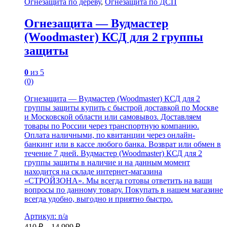
Огнезащита по дереву
,
Огнезащита по ДСП
Огнезащита — Вудмастер
(Woodmaster) КСД для 2 группы
защиты
0
из 5
(0)
Огнезащита — Вудмастер (Woodmaster) КСД для 2
группы защиты купить с быстрой доставкой по Москве
и Московской области или самовывоз. Доставляем
товары по России через транспортную компанию.
Оплата наличными, по квитанции через онлайн-
банкинг или в кассе любого банка. Возврат или обмен в
течение 7 дней. Вудмастер (Woodmaster) КСД для 2
группы защиты в наличие и на данным момент
находится на складе интернет-магазина
«СТРОЙЗОНА». Мы всегда готовы ответить на ваши
вопросы по данному товару. Покупать в нашем магазине
всегда удобно, выгодно и приятно быстро.
Артикул: n/a
410
₽
–
14 999
₽