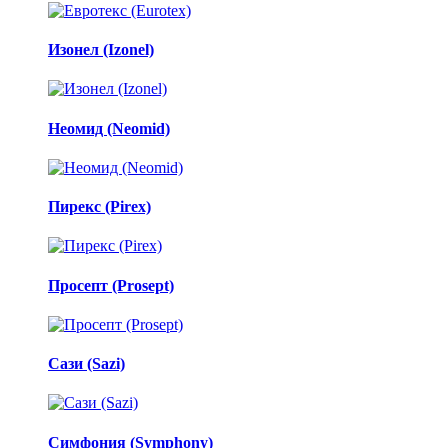
Изонел (Izonel)
Неомид (Neomid)
Пирекс (Pirex)
Просепт (Prosept)
Сази (Sazi)
Симфония (Symphony)