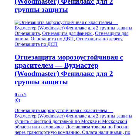
(Woodmaster) Фенилакс для 2
группы защиты
Огнезащита
,
Огнезащита для фанеры
,
Огнезащита для
шпона
,
Огнезащита по ДВП
,
Огнезащита по дереву
,
Огнезащита по ДСП
Огнезащита морозоустойчивая с
красителем — Вудмастер
(Woodmaster) Фенилакс для 2
группы защиты
0
из 5
(0)
Огнезащита морозоустойчивая с красителем —
Вудмастер (Woodmaster) Фенилакс для 2 группы защиты
купить с быстрой доставкой по Москве и Московской
области или самовывоз. Доставляем товары по России
через транспортную компанию. Оплата наличными, по