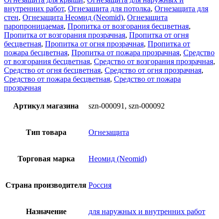
внутренних работ
,
Огнезащита для потолка
,
Огнезащита для
стен
,
Огнезащита Неомид (Neomid)
,
Огнезащита
паропроницаемая
,
Пропитка от возгорания бесцветная
,
Пропитка от возгорания прозрачная
,
Пропитка от огня
бесцветная
,
Пропитка от огня прозрачная
,
Пропитка от
пожара бесцветная
,
Пропитка от пожара прозрачная
,
Средство
от возгорания бесцветная
,
Средство от возгорания прозрачная
,
Средство от огня бесцветная
,
Средство от огня прозрачная
,
Средство от пожара бесцветная
,
Средство от пожара
прозрачная
Артикул магазина
szn-000091, szn-000092
Тип товара
Огнезащита
Торговая марка
Неомид (Neomid)
Страна производителя
Россия
Назначение
для наружных и внутренних работ