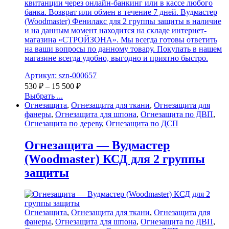
квитанции через онлайн-банкинг или в кассе любого
банка. Возврат или обмен в течение 7 дней. Вудмастер
(Woodmaster) Фенилакс для 2 группы защиты в наличие
и на данным момент находится на складе интернет-
магазина «СТРОЙЗОНА». Мы всегда готовы ответить
на ваши вопросы по данному товару. Покупать в нашем
магазине всегда удобно, выгодно и приятно быстро.
Артикул: szn-000657
530
₽
–
15 500
₽
Выбрать ...
Огнезащита
,
Огнезащита для ткани
,
Огнезащита для
фанеры
,
Огнезащита для шпона
,
Огнезащита по ДВП
,
Огнезащита по дереву
,
Огнезащита по ДСП
Огнезащита — Вудмастер
(Woodmaster) КСД для 2 группы
защиты
Огнезащита
,
Огнезащита для ткани
,
Огнезащита для
фанеры
,
Огнезащита для шпона
,
Огнезащита по ДВП
,