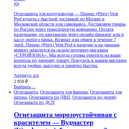
(0)
Огнезащита для воздуховодов — Пирекс (Pirex) Vent
Prof купить с быстрой доставкой по Москве и
Московской области или самовывоз. Доставляем товары
по России через транспортную компанию. Оплата
наличными, по квитанции через онлайн-банкинг или в
кассе любого банка. Возврат или обмен в течение 7
дней. Пирекс (Pirex) Vent Prof в наличие и на данным
момент находится на складе интернет-магазина
«СТРОЙЗОНА». Мы всегда готовы ответить на ваши
вопросы по данному товару. Покупать в нашем магазине
всегда удобно, выгодно и приятно быстро.
Артикул: n/a
2 850
₽
Выбрать ...
Огнезащита
,
Огнезащита для фанеры
,
Огнезащита для
шпона
,
Огнезащита по ДВП
,
Огнезащита по дереву
,
Огнезащита по ДСП
Огнезащита морозоустойчивая с
красителем — Вудмастер