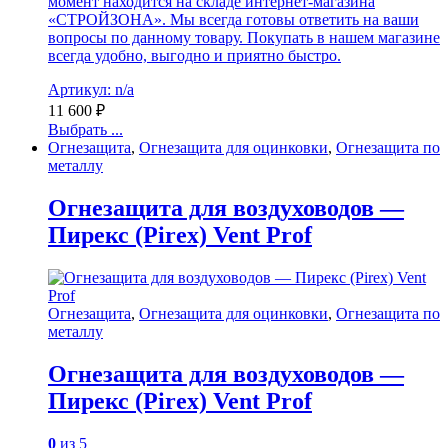
момент находится на складе интернет-магазина
«СТРОЙЗОНА». Мы всегда готовы ответить на ваши
вопросы по данному товару. Покупать в нашем магазине
всегда удобно, выгодно и приятно быстро.
Артикул: n/a
11 600
₽
Выбрать ...
Огнезащита
,
Огнезащита для оцинковки
,
Огнезащита по
металлу
Огнезащита для воздуховодов —
Пирекс (Pirex) Vent Prof
Огнезащита
,
Огнезащита для оцинковки
,
Огнезащита по
металлу
Огнезащита для воздуховодов —
Пирекс (Pirex) Vent Prof
0
из 5