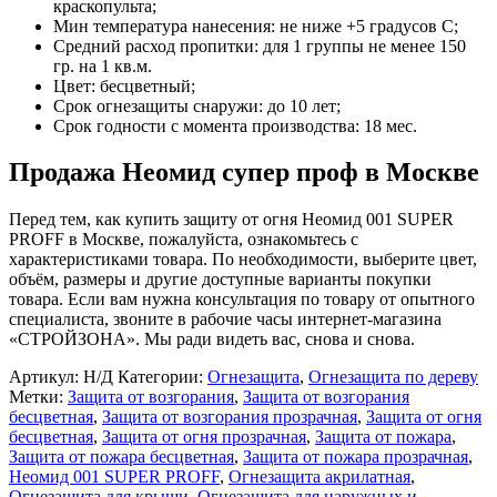
краскопульта;
Мин температура нанесения: не ниже +5 градусов С;
Средний расход пропитки: для 1 группы не менее 150
гр. на 1 кв.м.
Цвет: бесцветный;
Срок огнезащиты снаружи: до 10 лет;
Срок годности с момента производства: 18 мес.
Продажа Неомид супер проф в Москве
Перед тем, как купить защиту от огня Неомид 001 SUPER
PROFF в Москве, пожалуйста, ознакомьтесь с
характеристиками товара. По необходимости, выберите цвет,
объём, размеры и другие доступные варианты покупки
товара. Если вам нужна консультация по товару от опытного
специалиста, звоните в рабочие часы интернет-магазина
«СТРОЙЗОНА». Мы ради видеть вас, снова и снова.
Артикул:
Н/Д
Категории:
Огнезащита
,
Огнезащита по дереву
Метки:
Защита от возгорания
,
Защита от возгорания
бесцветная
,
Защита от возгорания прозрачная
,
Защита от огня
бесцветная
,
Защита от огня прозрачная
,
Защита от пожара
,
Защита от пожара бесцветная
,
Защита от пожара прозрачная
,
Неомид 001 SUPER PROFF
,
Огнезащита акрилатная
,
Огнезащита для крыши
,
Огнезащита для наружных и