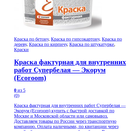
Краска по бетону
,
Краска по гипсокартону
,
Краска по
дереву
,
Краска по кирпичу
,
Краска по штукатурке
,
Краски
Краска фактурная для внутренних
работ Супербелая — Экорум
(Ecoroom)
0
из 5
(0)
Краска фактурная для внутренних работ Супербелая —
Экорум (Ecoroom) купить с быстрой доставкой по
Москве и Московской области или самовывоз.
Доставляем товары по России через транспортную
компанию. Оплата наличными, по квитанции через