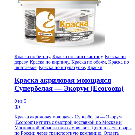
Краска по бетону
,
Краска по гипсокартону
,
Краска по
дереву
,
Краска по кирпичу
,
Краска по обоям
,
Краска по
шпатлевке
,
Краска по штукатурке
,
Краски
Краска акриловая моющаяся
Супербелая — Экорум (Ecoroom)
0
из 5
(0)
Краска акриловая моющаяся Супербелая — Экорум
(Ecoroom) купить с быстрой доставкой по Москве и
Московской области или самовывоз. Доставляем товары
по России через транспортную компанию. Оплата