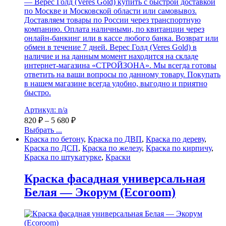
— Верес Голд (Veres Gold) купить с быстрой доставкой
по Москве и Московской области или самовывоз.
Доставляем товары по России через транспортную
компанию. Оплата наличными, по квитанции через
онлайн-банкинг или в кассе любого банка. Возврат или
обмен в течение 7 дней. Верес Голд (Veres Gold) в
наличие и на данным момент находится на складе
интернет-магазина «СТРОЙЗОНА». Мы всегда готовы
ответить на ваши вопросы по данному товару. Покупать
в нашем магазине всегда удобно, выгодно и приятно
быстро.
Артикул: n/a
820
₽
–
5 680
₽
Выбрать ...
Краска по бетону
,
Краска по ДВП
,
Краска по дереву
,
Краска по ДСП
,
Краска по железу
,
Краска по кирпичу
,
Краска по штукатурке
,
Краски
Краска фасадная универсальная
Белая — Экорум (Ecoroom)