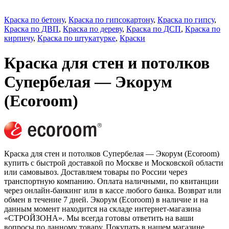
Краска по бетону
,
Краска по гипсокартону
,
Краска по гипсу
,
Краска по ДВП
,
Краска по дереву
,
Краска по ДСП
,
Краска по
кирпичу
,
Краска по штукатурке
,
Краски
Краска для стен и потолков
Супербелая — Экорум
(Ecoroom)
Краска для стен и потолков Супербелая — Экорум (Ecoroom)
купить с быстрой доставкой по Москве и Московской области
или самовывоз. Доставляем товары по России через
транспортную компанию. Оплата наличными, по квитанции
через онлайн-банкинг или в кассе любого банка. Возврат или
обмен в течение 7 дней. Экорум (Ecoroom) в наличие и на
данным момент находится на складе интернет-магазина
«СТРОЙЗОНА». Мы всегда готовы ответить на ваши
вопросы по данному товару. Покупать в нашем магазине