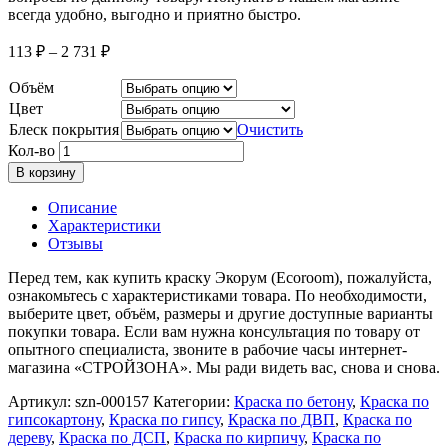
всегда удобно, выгодно и приятно быстро.
113
₽
–
2 731
₽
Объём
Цвет
Блеск покрытия
Очистить
Кол-во
В корзину
Описание
Характеристики
Отзывы
Перед тем, как купить краску Экорум (Ecoroom), пожалуйста,
ознакомьтесь с характеристиками товара. По необходимости,
выберите цвет, объём, размеры и другие доступные варианты
покупки товара. Если вам нужна консультация по товару от
опытного специалиста, звоните в рабочие часы интернет-
магазина «СТРОЙЗОНА». Мы ради видеть вас, снова и снова.
Артикул:
szn-000157
Категории:
Краска по бетону
,
Краска по
гипсокартону
,
Краска по гипсу
,
Краска по ДВП
,
Краска по
дереву
,
Краска по ДСП
,
Краска по кирпичу
,
Краска по