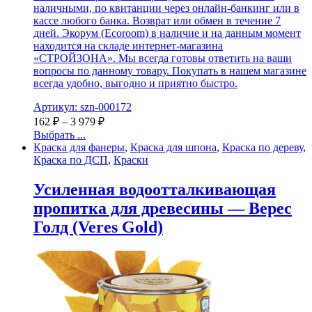
наличными, по квитанции через онлайн-банкинг или в
кассе любого банка. Возврат или обмен в течение 7
дней. Экорум (Ecoroom) в наличие и на данным момент
находится на складе интернет-магазина
«СТРОЙЗОНА». Мы всегда готовы ответить на ваши
вопросы по данному товару. Покупать в нашем магазине
всегда удобно, выгодно и приятно быстро.
Артикул: szn-000172
162
₽
–
3 979
₽
Выбрать ...
Краска для фанеры
,
Краска для шпона
,
Краска по дереву
,
Краска по ДСП
,
Краски
Усиленная водоотталкивающая
пропитка для древесины — Верес
Голд (Veres Gold)