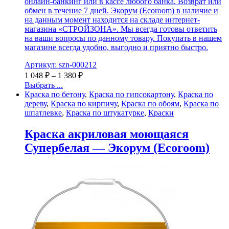
онлайн-банкинг или в кассе любого банка. Возврат или
обмен в течение 7 дней. Экорум (Ecoroom) в наличие и
на данным момент находится на складе интернет-
магазина «СТРОЙЗОНА». Мы всегда готовы ответить
на ваши вопросы по данному товару. Покупать в нашем
магазине всегда удобно, выгодно и приятно быстро.
Артикул: szn-000212
1 048
₽
–
1 380
₽
Выбрать ...
Краска по бетону
,
Краска по гипсокартону
,
Краска по
дереву
,
Краска по кирпичу
,
Краска по обоям
,
Краска по
шпатлевке
,
Краска по штукатурке
,
Краски
Краска акриловая моющаяся
Супербелая — Экорум (Ecoroom)