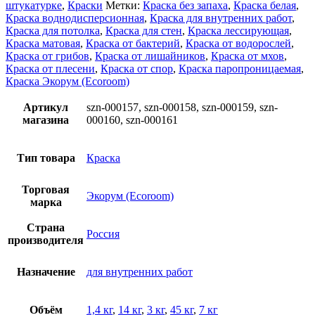
штукатурке
,
Краски
Метки:
Краска без запаха
,
Краска белая
,
Краска воднодисперсионная
,
Краска для внутренних работ
,
Краска для потолка
,
Краска для стен
,
Краска лессирующая
,
Краска матовая
,
Краска от бактерий
,
Краска от водорослей
,
Краска от грибов
,
Краска от лишайников
,
Краска от мхов
,
Краска от плесени
,
Краска от спор
,
Краска паропроницаемая
,
Краска Экорум (Ecoroom)
Артикул
szn-000157, szn-000158, szn-000159, szn-
магазина
000160, szn-000161
Тип товара
Краска
Торговая
Экорум (Ecoroom)
марка
Страна
Россия
производителя
Назначение
для внутренних работ
Объём
1,4 кг
,
14 кг
,
3 кг
,
45 кг
,
7 кг