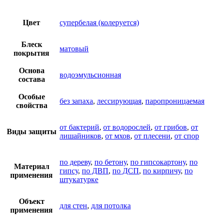
Цвет
супербелая (колеруется)
Блеск
матовый
покрытия
Основа
водоэмульсионная
состава
Особые
без запаха
,
лессирующая
,
паропроницаемая
свойства
от бактерий
,
от водорослей
,
от грибов
,
от
Виды защиты
лишайников
,
от мхов
,
от плесени
,
от спор
по дереву
,
по бетону
,
по гипсокартону
,
по
Материал
гипсу
,
по ДВП
,
по ДСП
,
по кирпичу
,
по
применения
штукатурке
Объект
для стен
,
для потолка
применения