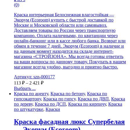
(0)
Краска интерьерная Белоснежная влагостойкая —
Экорум (Ecoroom) купить с быстрой доставкой по
Москве и Московской области или самовывоз.
Доставляем товары по России через транспортную
компанию. Оплата наличными, по квитанции через
онлайн-банкинг или в кассе любого банка. Возврат или
обмен в течение 7 дней. Экорум (Ecoroom) в наличие и
на данным момент находится на складе интернет-
магазина «СТРОЙЗОНА». Мы всегда готовы ответить
на ваши вопросы по данному товару. Покупать в нашем
магазине всегда удобно, выгодно и приятно быстро.
Артикул: szn-000177
113
₽
–
2 421
₽
Выбрать ...
Краска по ацеиту
,
Краска по бетону
,
Краска по
гипсокартону
,
Краска по гипсу
,
Краска по ДВП
,
Краска
по дереву
,
Краска по ДСП
,
Краска по кирпичу
,
Краска
по штукатурке
,
Краски
Краска фасадная люкс Супербелая
— Экорум (Ecoroom)