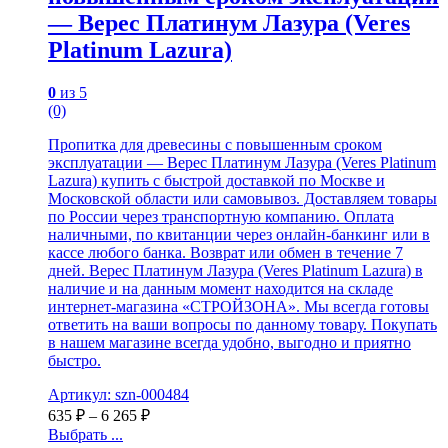
— Верес Платинум Лазура (Veres
Platinum Lazura)
0
из 5
(0)
Пропитка для древесины с повышенным сроком
эксплуатации — Верес Платинум Лазура (Veres Platinum
Lazura) купить с быстрой доставкой по Москве и
Московской области или самовывоз. Доставляем товары
по России через транспортную компанию. Оплата
наличными, по квитанции через онлайн-банкинг или в
кассе любого банка. Возврат или обмен в течение 7
дней. Верес Платинум Лазура (Veres Platinum Lazura) в
наличие и на данным момент находится на складе
интернет-магазина «СТРОЙЗОНА». Мы всегда готовы
ответить на ваши вопросы по данному товару. Покупать
в нашем магазине всегда удобно, выгодно и приятно
быстро.
Артикул: szn-000484
635
₽
–
6 265
₽
Выбрать ...