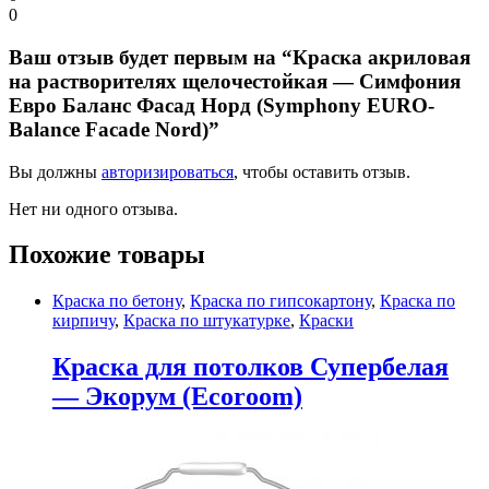
0
Ваш отзыв будет первым на “Краска акриловая
на растворителях щелочестойкая — Симфония
Евро Баланс Фасад Норд (Symphony EURO-
Balance Faсade Nord)”
Вы должны
авторизироваться
, чтобы оставить отзыв.
Нет ни одного отзыва.
Похожие товары
Краска по бетону
,
Краска по гипсокартону
,
Краска по
кирпичу
,
Краска по штукатурке
,
Краски
Краска для потолков Супербелая
— Экорум (Ecoroom)