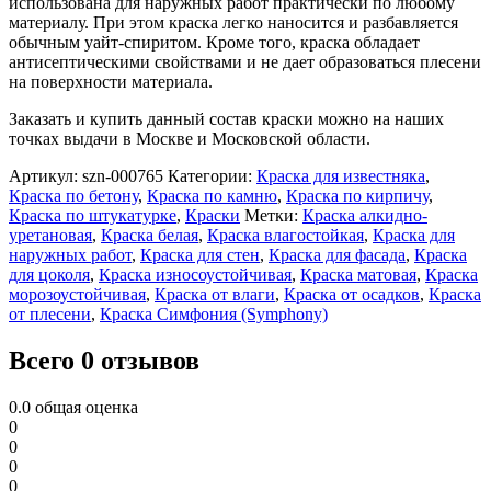
использована для наружных работ практически по любому
материалу. При этом краска легко наносится и разбавляется
обычным уайт-спиритом. Кроме того, краска обладает
антисептическими свойствами и не дает образоваться плесени
на поверхности материала.
Заказать и купить данный состав краски можно на наших
точках выдачи в Москве и Московской области.
Артикул:
szn-000765
Категории:
Краска для известняка
,
Краска по бетону
,
Краска по камню
,
Краска по кирпичу
,
Краска по штукатурке
,
Краски
Метки:
Краска алкидно-
уретановая
,
Краска белая
,
Краска влагостойкая
,
Краска для
наружных работ
,
Краска для стен
,
Краска для фасада
,
Краска
для цоколя
,
Краска износоустойчивая
,
Краска матовая
,
Краска
морозоустойчивая
,
Краска от влаги
,
Краска от осадков
,
Краска
от плесени
,
Краска Симфония (Symphony)
Всего 0 отзывов
0.0
общая оценка
0
0
0
0