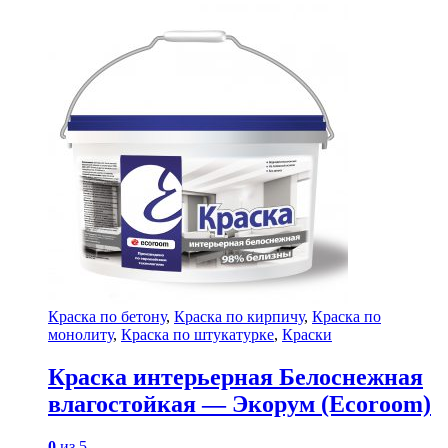
Краска по бетону
,
Краска по кирпичу
,
Краска по
монолиту
,
Краска по штукатурке
,
Краски
Краска интерьерная Белоснежная
влагостойкая — Экорум (Ecoroom)
0
из 5