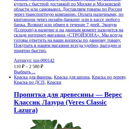
купить с быстрой доставкой по Москве и Московской
области или самовывоз. Доставляем товары по России
через транспортную компанию. Оплата наличными, по
квитанции через онлайн-банкинг или в кассе любого
банка. Возврат или обмен в течение 7 дней. Экорум
(Ecoroom) в наличие и на данным момент находится на
складе интернет-магазина «СТРОЙЗОНА». Мы всегда
готовы ответить на ваши вопросы по данному товару.
Покупать в нашем магазине всегда удобно, выгодно и
приятно быстро.
Артикул: szn-000142
110
₽
–
2 580
₽
Выбрать ...
Краска для фанеры
,
Краска для шпона
,
Краска по дереву
,
Краска по ДСП
,
Краски
Пропитка для древесины — Верес
Классик Лазура (Veres Classic
Lazura)