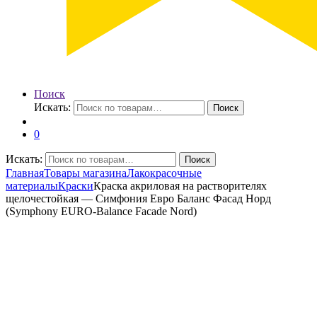
Поиск
Искать:
Поиск
0
Искать:
Поиск
Главная
Товары магазина
Лакокрасочные
материалы
Краски
Краска акриловая на растворителях
щелочестойкая — Симфония Евро Баланс Фасад Норд
(Symphony EURO-Balance Faсade Nord)