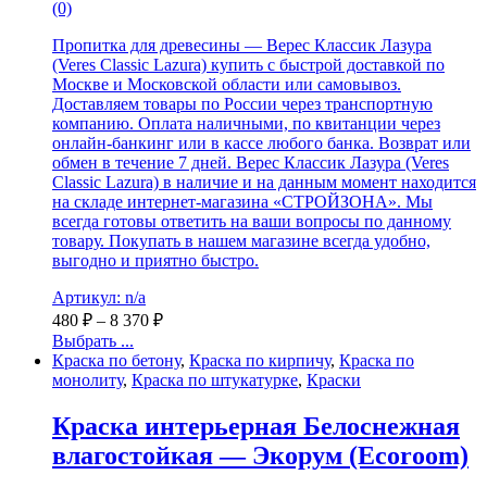
(0)
Пропитка для древесины — Верес Классик Лазура
(Veres Classic Lazura) купить с быстрой доставкой по
Москве и Московской области или самовывоз.
Доставляем товары по России через транспортную
компанию. Оплата наличными, по квитанции через
онлайн-банкинг или в кассе любого банка. Возврат или
обмен в течение 7 дней. Верес Классик Лазура (Veres
Classic Lazura) в наличие и на данным момент находится
на складе интернет-магазина «СТРОЙЗОНА». Мы
всегда готовы ответить на ваши вопросы по данному
товару. Покупать в нашем магазине всегда удобно,
выгодно и приятно быстро.
Артикул: n/a
480
₽
–
8 370
₽
Выбрать ...
Краска по бетону
,
Краска по кирпичу
,
Краска по
монолиту
,
Краска по штукатурке
,
Краски
Краска интерьерная Белоснежная
влагостойкая — Экорум (Ecoroom)