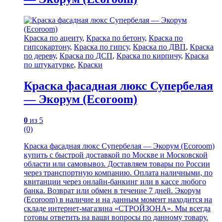
Краска по ацеиту
,
Краска по бетону
,
Краска по
гипсокартону
,
Краска по гипсу
,
Краска по ДВП
,
Краска
по дереву
,
Краска по ДСП
,
Краска по кирпичу
,
Краска
по штукатурке
,
Краски
Краска фасадная люкс Супербелая
— Экорум (Ecoroom)
0
из 5
(0)
Краска фасадная люкс Супербелая — Экорум (Ecoroom)
купить с быстрой доставкой по Москве и Московской
области или самовывоз. Доставляем товары по России
через транспортную компанию. Оплата наличными, по
квитанции через онлайн-банкинг или в кассе любого
банка. Возврат или обмен в течение 7 дней. Экорум
(Ecoroom) в наличие и на данным момент находится на
складе интернет-магазина «СТРОЙЗОНА». Мы всегда
готовы ответить на ваши вопросы по данному товару.