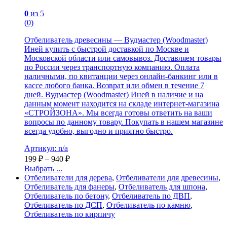
0
из 5
(0)
Отбеливатель древесины — Вудмастер (Woodmaster)
Иней купить с быстрой доставкой по Москве и
Московской области или самовывоз. Доставляем товары
по России через транспортную компанию. Оплата
наличными, по квитанции через онлайн-банкинг или в
кассе любого банка. Возврат или обмен в течение 7
дней. Вудмастер (Woodmaster) Иней в наличие и на
данным момент находится на складе интернет-магазина
«СТРОЙЗОНА». Мы всегда готовы ответить на ваши
вопросы по данному товару. Покупать в нашем магазине
всегда удобно, выгодно и приятно быстро.
Артикул: n/a
199
₽
–
940
₽
Выбрать ...
Отбеливатели для дерева
,
Отбеливатели для древесины
,
Отбеливатель для фанеры
,
Отбеливатель для шпона
,
Отбеливатель по бетону
,
Отбеливатель по ДВП
,
Отбеливатель по ДСП
,
Отбеливатель по камню
,
Отбеливатель по кирпичу