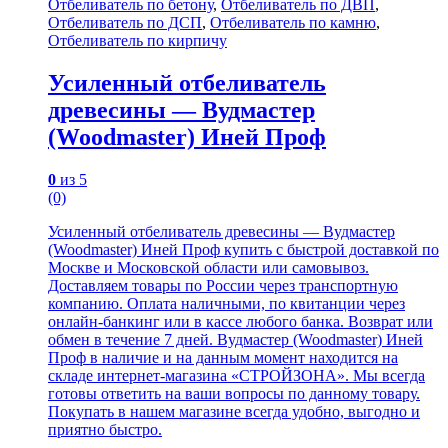
Отбеливатель по бетону
,
Отбеливатель по ДВП
,
Отбеливатель по ДСП
,
Отбеливатель по камню
,
Отбеливатель по кирпичу
Усиленный отбеливатель
древесины — Вудмастер
(Woodmaster) Иней Проф
0
из 5
(0)
Усиленный отбеливатель древесины — Вудмастер
(Woodmaster) Иней Проф купить с быстрой доставкой по
Москве и Московской области или самовывоз.
Доставляем товары по России через транспортную
компанию. Оплата наличными, по квитанции через
онлайн-банкинг или в кассе любого банка. Возврат или
обмен в течение 7 дней. Вудмастер (Woodmaster) Иней
Проф в наличие и на данным момент находится на
складе интернет-магазина «СТРОЙЗОНА». Мы всегда
готовы ответить на ваши вопросы по данному товару.
Покупать в нашем магазине всегда удобно, выгодно и
приятно быстро.