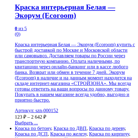
Краска интерьерная Белая —
Экорум (Ecoroom)
0
из 5
(0)
Краска интерьерная Белая — Экорум (Ecoroom) купить с
быстрой доставкой по Москве и Московской области
или самовывоз. Доставляем товары по России через
транспортную компанию. Оплата наличными, по
квитанции через онлайн-банкинг или в кассе любого
банка. Возврат или обмен в течение 7 дней. Экорум
(Ecoroom) в наличие и на данным момент находится на
складе интернет-магазина «СТРОЙЗОНА». Мы всегда
готовы ответить на ваши вопросы по данному товару.
Покупать в нашем магазине всегда удобно, выгодно и
приятно быстро.
Артикул: szn-000152
123
₽
–
2 642
₽
Выбрать ...
Краска по бетону
,
Краска по ДВП
,
Краска по дереву
,
Краска по ДСП
,
Краска по железу
,
Краска по кирпичу
,