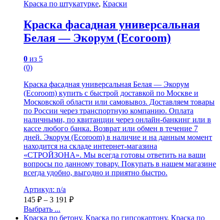
Краска по штукатурке
,
Краски
Краска фасадная универсальная
Белая — Экорум (Ecoroom)
0
из 5
(0)
Краска фасадная универсальная Белая — Экорум
(Ecoroom) купить с быстрой доставкой по Москве и
Московской области или самовывоз. Доставляем товары
по России через транспортную компанию. Оплата
наличными, по квитанции через онлайн-банкинг или в
кассе любого банка. Возврат или обмен в течение 7
дней. Экорум (Ecoroom) в наличие и на данным момент
находится на складе интернет-магазина
«СТРОЙЗОНА». Мы всегда готовы ответить на ваши
вопросы по данному товару. Покупать в нашем магазине
всегда удобно, выгодно и приятно быстро.
Артикул: n/a
145
₽
–
3 191
₽
Выбрать ...
Краска по бетону
,
Краска по гипсокартону
,
Краска по