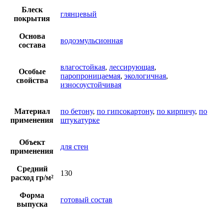
Блеск
глянцевый
покрытия
Основа
водоэмульсионная
состава
влагостойкая
,
лессирующая
,
Особые
паропроницаемая
,
экологичная
,
свойства
износоустойчивая
Материал
по бетону
,
по гипсокартону
,
по кирпичу
,
по
применения
штукатурке
Объект
для стен
применения
Средний
130
расход гр/м²
Форма
готовый состав
выпуска