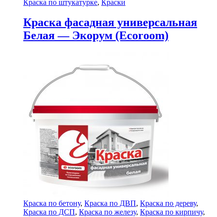
Краска по штукатурке
,
Краски
Краска фасадная универсальная
Белая — Экорум (Ecoroom)
Краска по бетону
,
Краска по ДВП
,
Краска по дереву
,
Краска по ДСП
,
Краска по железу
,
Краска по кирпичу
,