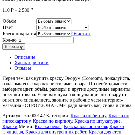
110
₽
–
2 580
₽
Объём
Цвет
Блеск покрытия
Очистить
Кол-во
В корзину
Описание
Характеристики
Отзывы
Перед тем, как купить краску Экорум (Ecoroom), пожалуйста,
ознакомьтесь с характеристиками товара. По необходимости,
выберите цвет, объём, размеры и другие доступные варианты
покупки товара. Если вам нужна консультация по товару от
опытного специалиста, звоните в рабочие часы интернет-
магазина «СТРОЙЗОНА». Мы ради видеть вас, снова и снова.
Артикул:
szn-000142
Категории:
Краска по бетону
,
Краска по
гипсокартону
,
Краска по кирпичу
,
Краска по штукатурке
,
Краски
Метки:
Краска белая
,
Краска влагостойкая
,
Краска
глянцевая
,
Краска для внутренних работ
,
Краска для стен
,