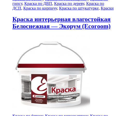
гипсу
,
Краска по ДВП
,
Краска по дереву
,
Краска по
ДСП
,
Краска по кирпичу
,
Краска по штукатурке
,
Краски
Краска интерьерная влагостойкая
Белоснежная — Экорум (Ecoroom)
Краска по бетону
,
Краска по гипсокартону
,
Краска по