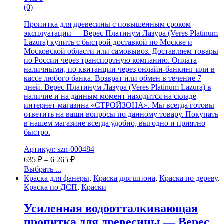
(0)
Пропитка для древесины с повышенным сроком
эксплуатации — Верес Платинум Лазура (Veres Platinum
Lazura) купить с быстрой доставкой по Москве и
Московской области или самовывоз. Доставляем товары
по России через транспортную компанию. Оплата
наличными, по квитанции через онлайн-банкинг или в
кассе любого банка. Возврат или обмен в течение 7
дней. Верес Платинум Лазура (Veres Platinum Lazura) в
наличие и на данным момент находится на складе
интернет-магазина «СТРОЙЗОНА». Мы всегда готовы
ответить на ваши вопросы по данному товару. Покупать
в нашем магазине всегда удобно, выгодно и приятно
быстро.
Артикул: szn-000484
635
₽
–
6 265
₽
Выбрать ...
Краска для фанеры
,
Краска для шпона
,
Краска по дереву
,
Краска по ДСП
,
Краски
Усиленная водоотталкивающая
пропитка для древесины — Верес