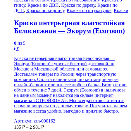
гипсу
,
Краска по ДВП
,
Краска по дереву
,
Краска по
ДСП
,
Краска по кирпичу
,
Краска по штукатурке
,
Краски
Краска интерьерная влагостойкая
Белоснежная — Экорум (Ecoroom)
0
из 5
(0)
Краска интерьерная влагостойкая Белоснежная —
Экорум (Ecoroom) купить с быстрой доставкой по
Москве и Московской области или самовывоз.
Доставляем товары по России через транспортную
компанию. Оплата наличными, по квитанции через
онлайн-банкинг или в кассе любого банка. Возврат или
обмен в течение 7 дней. Экорум (Ecoroom) в наличие и
на данным момент находится на складе интернет-
магазина «СТРОЙЗОНА». Мы всегда готовы ответить
на ваши вопросы по данному товару. Покупать в нашем
магазине всегда удобно, выгодно и приятно быстро.
Артикул: szn-000162
135
₽
–
2 981
₽