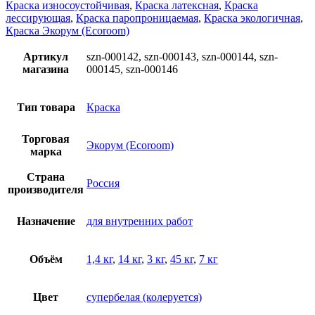
Краска износоустойчивая
,
Краска латексная
,
Краска
лессирующая
,
Краска паропроницаемая
,
Краска экологичная
,
Краска Экорум (Ecoroom)
Артикул
szn-000142, szn-000143, szn-000144, szn-
магазина
000145, szn-000146
Тип товара
Краска
Торговая
Экорум (Ecoroom)
марка
Страна
Россия
производителя
Назначение
для внутренних работ
Объём
1,4 кг
,
14 кг
,
3 кг
,
45 кг
,
7 кг
Цвет
супербелая (колеруется)