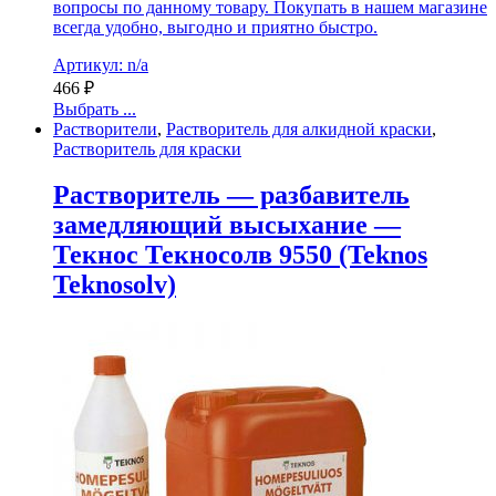
вопросы по данному товару. Покупать в нашем магазине
всегда удобно, выгодно и приятно быстро.
Артикул: n/a
466
₽
Выбрать ...
Растворители
,
Растворитель для алкидной краски
,
Растворитель для краски
Растворитель — разбавитель
замедляющий высыхание —
Текнос Текносолв 9550 (Teknos
Teknosolv)