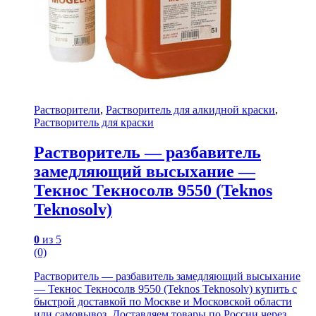
Растворители
,
Растворитель для алкидной краски
,
Растворитель для краски
Растворитель — разбавитель
замедляющий высыхание —
Текнос Текносолв 9550 (Teknos
Teknosolv)
0
из 5
(0)
Растворитель — разбавитель замедляющий высыхание
— Текнос Текносолв 9550 (Teknos Teknosolv) купить с
быстрой доставкой по Москве и Московской области
или самовывоз. Доставляем товары по России через