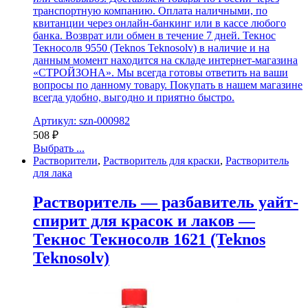
транспортную компанию. Оплата наличными, по
квитанции через онлайн-банкинг или в кассе любого
банка. Возврат или обмен в течение 7 дней. Текнос
Текносолв 9550 (Teknos Teknosolv) в наличие и на
данным момент находится на складе интернет-магазина
«СТРОЙЗОНА». Мы всегда готовы ответить на ваши
вопросы по данному товару. Покупать в нашем магазине
всегда удобно, выгодно и приятно быстро.
Артикул: szn-000982
508
₽
Выбрать ...
Растворители
,
Растворитель для краски
,
Растворитель
для лака
Растворитель — разбавитель уайт-
спирит для красок и лаков —
Текнос Текносолв 1621 (Teknos
Teknosolv)