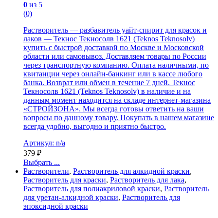
0
из 5
(0)
Растворитель — разбавитель уайт-спирит для красок и
лаков — Текнос Текносолв 1621 (Teknos Teknosolv)
купить с быстрой доставкой по Москве и Московской
области или самовывоз. Доставляем товары по России
через транспортную компанию. Оплата наличными, по
квитанции через онлайн-банкинг или в кассе любого
банка. Возврат или обмен в течение 7 дней. Текнос
Текносолв 1621 (Teknos Teknosolv) в наличие и на
данным момент находится на складе интернет-магазина
«СТРОЙЗОНА». Мы всегда готовы ответить на ваши
вопросы по данному товару. Покупать в нашем магазине
всегда удобно, выгодно и приятно быстро.
Артикул: n/a
379
₽
Выбрать ...
Растворители
,
Растворитель для алкидной краски
,
Растворитель для краски
,
Растворитель для лака
,
Растворитель для полиакриловой краски
,
Растворитель
для уретан-алкидной краски
,
Растворитель для
эпоксидной краски