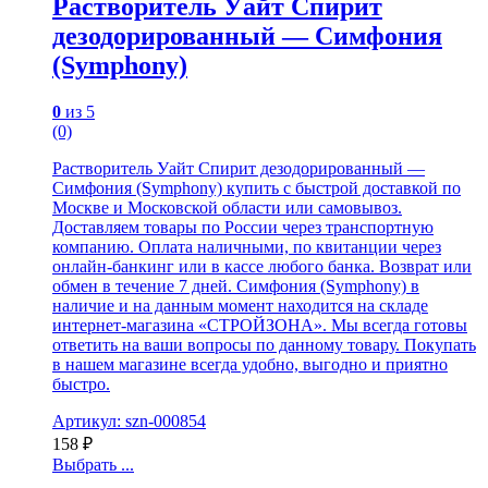
Растворитель Уайт Спирит
дезодорированный — Симфония
(Symphony)
0
из 5
(0)
Растворитель Уайт Спирит дезодорированный —
Симфония (Symphony) купить с быстрой доставкой по
Москве и Московской области или самовывоз.
Доставляем товары по России через транспортную
компанию. Оплата наличными, по квитанции через
онлайн-банкинг или в кассе любого банка. Возврат или
обмен в течение 7 дней. Симфония (Symphony) в
наличие и на данным момент находится на складе
интернет-магазина «СТРОЙЗОНА». Мы всегда готовы
ответить на ваши вопросы по данному товару. Покупать
в нашем магазине всегда удобно, выгодно и приятно
быстро.
Артикул: szn-000854
158
₽
Выбрать ...