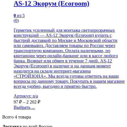
AS-12 Экорум (Ecoroom)
0
из 5
(0)
Герметик усиленный для монтажа светопрозрачных
конструкций — AS-12 Экорум (Ecoroom) купить с
быстрой доставкой по Москве и Московской области
или самовывоз. Доставляем товары по России через
транспортную компанию. Оплата наличными, по
квитанции через онлайн-банкинг или в кассе любого
банка. Возврат или обмен в течение 7 дней. AS-12
Экорум (Ecoroom) в наличие и на данным момент
находится на складе интернет-магазина
«СТРОЙЗОНА». Мы всегда готовы ответить на ваши
вопросы по данному товару. Покупать в нашем магазине
всегда удобно, выгодно и приятно быстро.
Артикул: n/a
97
₽
–
2 202
₽
Выбрать ...
Всего 4 товара
Доставка
по всей России