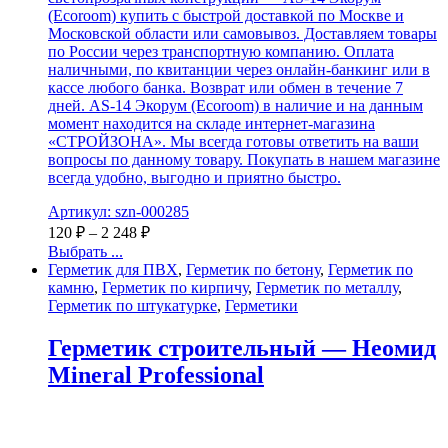
(Ecoroom) купить с быстрой доставкой по Москве и
Московской области или самовывоз. Доставляем товары
по России через транспортную компанию. Оплата
наличными, по квитанции через онлайн-банкинг или в
кассе любого банка. Возврат или обмен в течение 7
дней. AS-14 Экорум (Ecoroom) в наличие и на данным
момент находится на складе интернет-магазина
«СТРОЙЗОНА». Мы всегда готовы ответить на ваши
вопросы по данному товару. Покупать в нашем магазине
всегда удобно, выгодно и приятно быстро.
Артикул: szn-000285
120
₽
–
2 248
₽
Выбрать ...
Герметик для ПВХ
,
Герметик по бетону
,
Герметик по
камню
,
Герметик по кирпичу
,
Герметик по металлу
,
Герметик по штукатурке
,
Герметики
Герметик строительный — Неомид
Mineral Professional