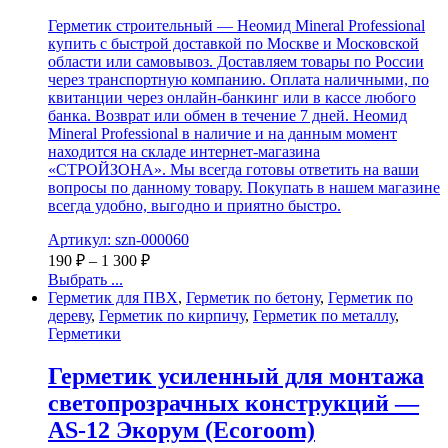
Герметик строительный — Неомид Mineral Professional
купить с быстрой доставкой по Москве и Московской
области или самовывоз. Доставляем товары по России
через транспортную компанию. Оплата наличными, по
квитанции через онлайн-банкинг или в кассе любого
банка. Возврат или обмен в течение 7 дней. Неомид
Mineral Professional в наличие и на данным момент
находится на складе интернет-магазина
«СТРОЙЗОНА». Мы всегда готовы ответить на ваши
вопросы по данному товару. Покупать в нашем магазине
всегда удобно, выгодно и приятно быстро.
Артикул: szn-000060
190
₽
–
1 300
₽
Выбрать ...
Герметик для ПВХ
,
Герметик по бетону
,
Герметик по
дереву
,
Герметик по кирпичу
,
Герметик по металлу
,
Герметики
Герметик усиленный для монтажа
светопрозрачных конструкций —
AS-12 Экорум (Ecoroom)