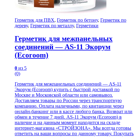
Герметик для ПВХ
,
Герметик по бетону
,
Герметик по
дереву
,
Герметик по металлу
,
Герметики
Герметик для межпанельных
соединений — AS-11 Экорум
(Ecoroom)
0
из 5
(0)
Герметик для межпанельных соединений — AS-11
Экорум (Ecoroom) купить с быстрой доставкой по
Москве и Московской области или самовывоз.
Доставляем товары по России через транспортную
компанию. Оплата наличными, по квитанции через
онлайн-банкинг или в кассе любого банка. Возврат или
обмен в течение 7 дней. AS-11 Экорум (Ecoroom) в
наличие и на данным момент находится на складе
интернет-магазина «СТРОЙЗОНА». Мы всегда готовы
ответить на ваши вопросы по данному товару. Покупать